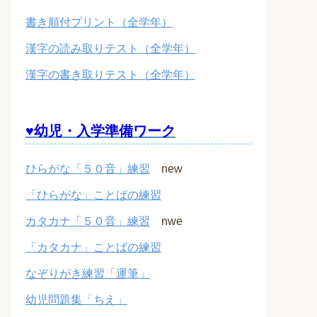
書き順付プリント（全学年）
漢字の読み取りテスト（全学年）
漢字の書き取りテスト（全学年）
♥幼児・入学準備ワーク
ひらがな「５０音」練習
new
「ひらがな」ことばの練習
カタカナ「５０音」練習
nwe
「カタカナ」ことばの練習
なぞりがき練習「運筆」
幼児問題集「ちえ」