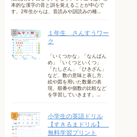
本的な漢字の音と訓を覚えることが中心で
す。2年生からは、音読みや訓読みの種...
１年生 さんすうワー
ク
「いくつかな」「なんばん
め」「いくつといくつ」
「たしざん」「ひきざん」
など、数の意味と表し方、
絵や図を用いた数量の表
現、順番や個数の比較など
を学習していきます。...
小学生の英語ドリル
【すきるまドリル】
無料学習プリント