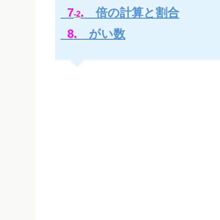
7
.
倍の計算と割合
-2
8.
がい数