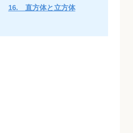
16. 直方体と立方体