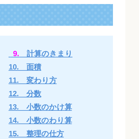
9.
計算のきまり
10. 面積
11. 変わり方
12. 分数
13. 小数のかけ算
14. 小数のわり算
15. 整理の仕方