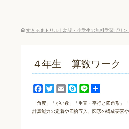
すきるまドリル｜幼児・小学生の無料学習プリン
４年生 算数ワーク
F
T
E
S
Li
共
a
wi
m
ky
n
有
「角度」「がい数」「垂直・平行と四角形」「
c
tt
ail
p
e
計算能力の定着や四捨五入、図形の構成要素や
e
er
e
b