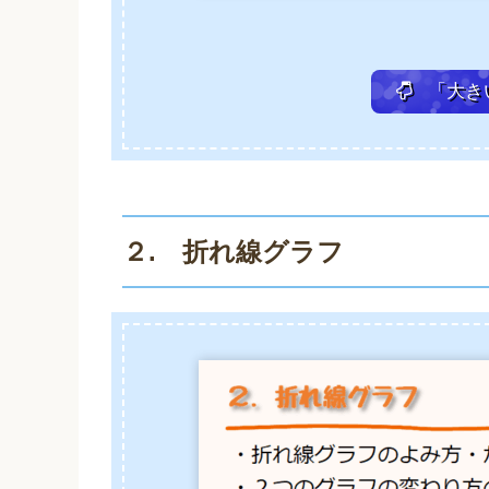
「大き
２. 折れ線グラフ