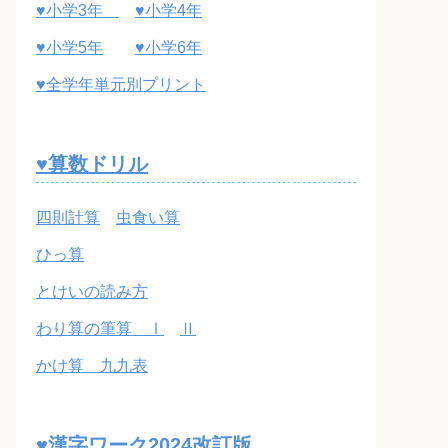
♥小学3年
♥小学4年
♥小学5年
♥小学6年
♥全学年単元別プリント
♥算数ドリル
四則計算
虫食い算
ひっ算
とけいの読み方
わり算の筆算 Ⅰ
Ⅱ
かけ算 九九表
♥漢字ワーク2024改訂版