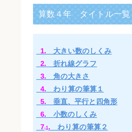
o
算数４年 タイトル一覧
o
k
1.
大きい数のしくみ
2.
折れ線グラフ
3.
角の大きさ
4.
わり算の筆算１
5.
垂直、平行と四角形
6.
小数のしくみ
7
.
わり算の筆算２
-1