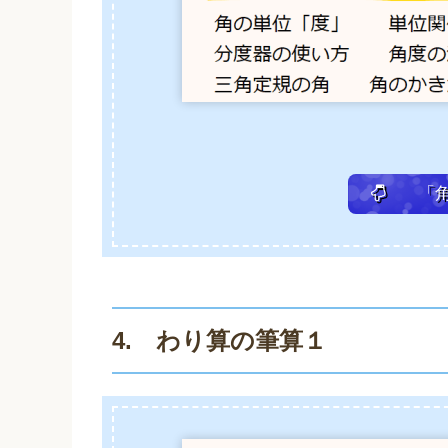
「角
4. わり算の筆算１