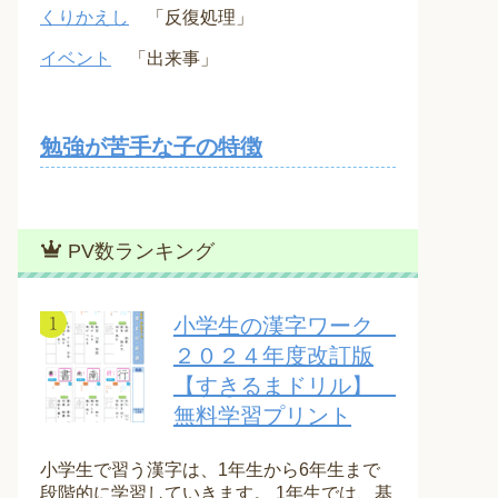
くりかえし
「反復処理」
イベント
「出来事」
勉強が苦手な子の特徴
PV数ランキング
小学生の漢字ワーク
２０２４年度改訂版
【すきるまドリル】
無料学習プリント
小学生で習う漢字は、1年生から6年生まで
段階的に学習していきます。 1年生では、基