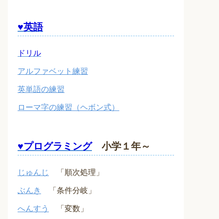
♥英語
ドリル
アルファベット練習
英単語の練習
ローマ字の練習（ヘボン式）
♥プログラミング
小学１年～
じゅんじ
「順次処理」
ぶんき
「条件分岐」
へんすう
「変数」