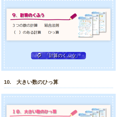
「計算のくふう」
10. 大きい数のひっ算