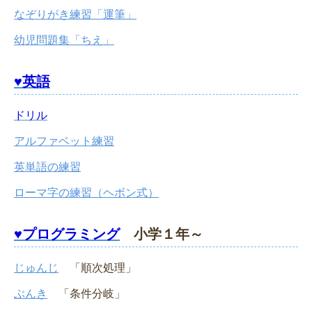
なぞりがき練習「運筆」
幼児問題集「ちえ」
♥英語
ドリル
アルファベット練習
英単語の練習
ローマ字の練習（ヘボン式）
♥プログラミング
小学１年～
じゅんじ
「順次処理」
ぶんき
「条件分岐」