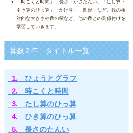
「時こくと時間」「長さ・かさたんい」「足し算・
c
tt
ail
p
e
引き算のひっ算」「かけ算」「図形」など、数の相
e
er
e
対的な大きさや数の積など、他の数との関係付けを
b
学習していきます。
o
o
算数２年 タイトル一覧
k
1.
ひょうとグラフ
2.
時こくと時間
3.
たし算のひっ算
4.
ひき算のひっ算
5.
長さのたんい