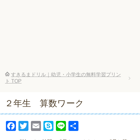
すきるまドリル｜幼児・小学生の無料学習プリン
ト
TOP
２年生 算数ワーク
F
T
E
S
Li
共
a
wi
m
ky
n
有