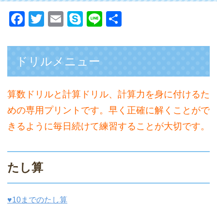
F
T
E
S
Li
共
a
wi
m
ky
n
有
c
tt
ail
p
e
ドリルメニュー
e
er
e
b
o
算数ドリルと計算ドリル、計算力を身に付けるた
o
めの専用プリントです。早く正確に解くことがで
k
きるように毎日続けて練習することが大切です。
たし算
♥10までのたし算