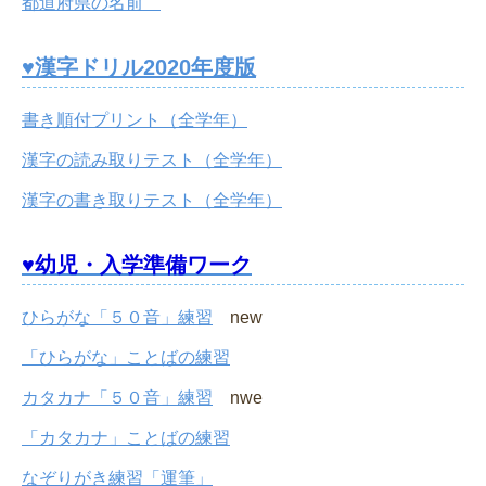
都道府県の名前
♥漢字ドリル2020年度版
書き順付プリント（全学年）
漢字の読み取りテスト（全学年）
漢字の書き取りテスト（全学年）
♥幼児・入学準備ワーク
ひらがな「５０音」練習
new
「ひらがな」ことばの練習
カタカナ「５０音」練習
nwe
「カタカナ」ことばの練習
なぞりがき練習「運筆」