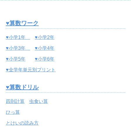
♥算数ワーク
♥小学1年
♥小学2年
♥小学3年
♥小学4年
♥小学5年
♥小学6年
♥全学年単元別プリント
♥算数ドリル
四則計算
虫食い算
ひっ算
とけいの読み方