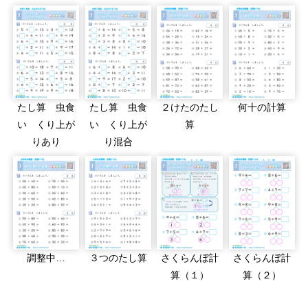
たし算 虫食
たし算 虫食
２けたのたし
何十の計算
い くり上が
い くり上が
算
りあり
り混合
調整中…
３つのたし算
さくらんぼ計
さくらんぼ計
算（１）
算（２）