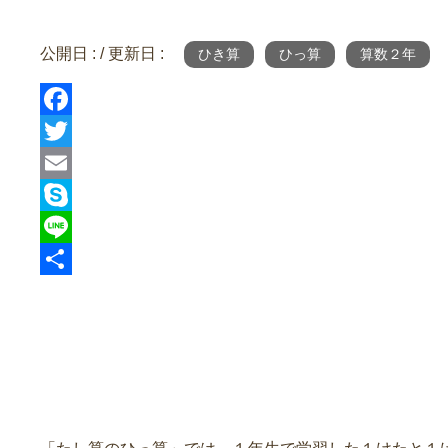
公開日 :
/ 更新日 :
ひき算
ひっ算
算数２年
F
a
T
c
w
E
e
i
m
S
b
t
a
k
L
o
t
i
y
i
共
o
e
l
p
n
有
k
r
e
e
学習のポイント