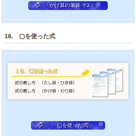
「かけ算の筆算（２）」
16. ▢を使った式
「▢を使った式」