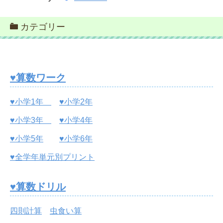
カテゴリー
♥算数ワーク
♥小学1年
♥小学2年
♥小学3年
♥小学4年
♥小学5年
♥小学6年
♥全学年単元別プリント
♥算数ドリル
四則計算
虫食い算