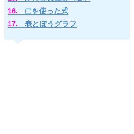
16.
▢を使った式
17.
表とぼうグラフ