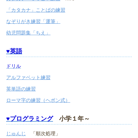
「カタカナ」ことばの練習
なぞりがき練習「運筆」
幼児問題集「ちえ」
♥英語
ドリル
アルファベット練習
英単語の練習
ローマ字の練習（ヘボン式）
♥プログラミング
小学１年～
じゅんじ
「順次処理」