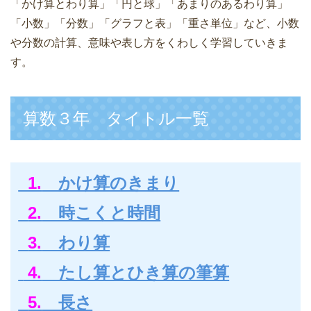
「かけ算とわり算」「円と球」「あまりのあるわり算」
c
tt
ail
p
e
「小数」「分数」「グラフと表」「重さ単位」など、小数
e
er
e
や分数の計算、意味や表し方をくわしく学習していきま
b
す。
o
o
算数３年 タイトル一覧
k
1.
かけ算のきまり
2.
時こくと時間
3.
わり算
4.
たし算とひき算の筆算
5.
長さ