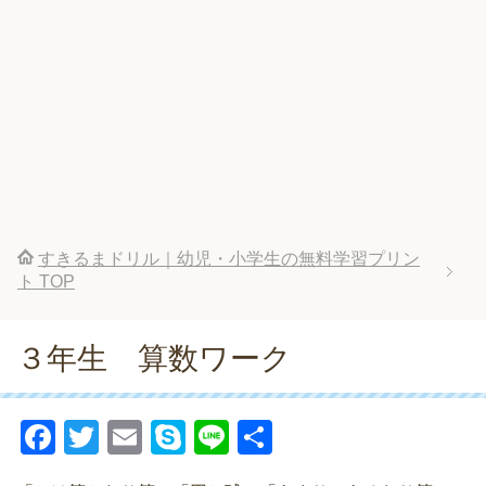
すきるまドリル｜幼児・小学生の無料学習プリン
ト
TOP
３年生 算数ワーク
F
T
E
S
Li
共
a
wi
m
ky
n
有