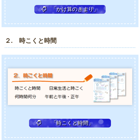
「かけ算のきまり」
２. 時こくと時間
「時こくと時間」