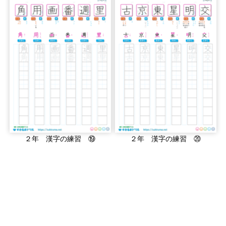
２年 漢字の練習 ⑲
２年 漢字の練習 ⑳