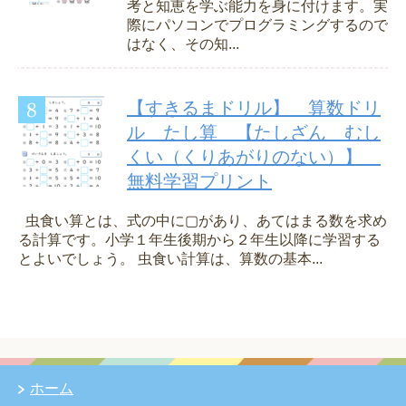
考と知恵を学ぶ能力を身に付けます。実
際にパソコンでプログラミングするので
はなく、その知...
【すきるまドリル】 算数ドリ
ル たし算 【たしざん むし
くい（くりあがりのない）】
無料学習プリント
虫食い算とは、式の中に▢があり、あてはまる数を求め
る計算です。小学１年生後期から２年生以降に学習する
とよいでしょう。 虫食い計算は、算数の基本...
ホーム