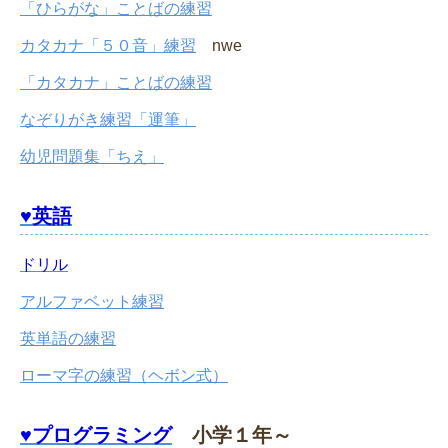
「ひらがな」ことばの練習
カタカナ「５０音」練習
nwe
「カタカナ」ことばの練習
なぞりがき練習「運筆」
幼児問題集「ちえ」
♥英語
ドリル
アルファベット練習
英単語の練習
ローマ字の練習（ヘボン式）
♥プログラミング
小学１年～