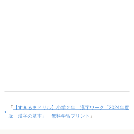
「
【すきるまドリル】小学２年 漢字ワーク「2024年度
版 漢字の基本」 無料学習プリント
」