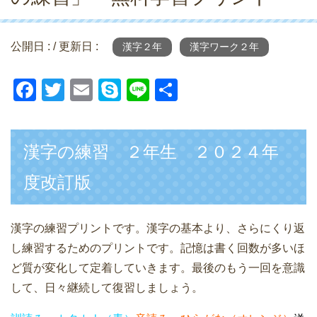
公開日 :
/ 更新日 :
漢字２年
漢字ワーク２年
F
T
E
S
Li
共
a
wi
m
ky
n
有
c
tt
ail
p
e
漢字の練習 ２年生 ２０２４年
e
er
e
b
度改訂版
o
o
漢字の練習プリントです。漢字の基本より、さらにくり返
k
し練習するためのプリントです。記憶は書く回数が多いほ
ど質が変化して定着していきます。最後のもう一回を意識
して、日々継続して復習しましょう。