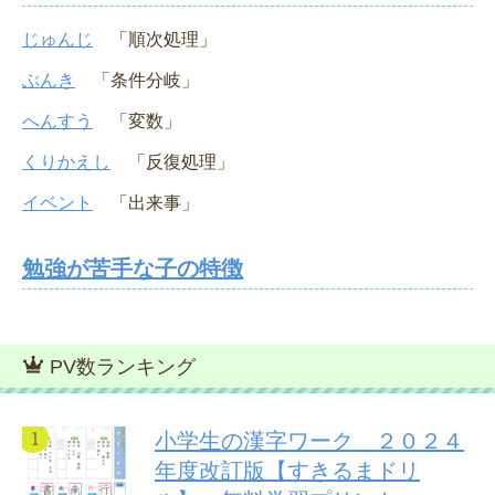
じゅんじ
「順次処理」
ぶんき
「条件分岐」
へんすう
「変数」
くりかえし
「反復処理」
イベント
「出来事」
勉強が苦手な子の特徴
PV数ランキング
小学生の漢字ワーク ２０２４
年度改訂版【すきるまドリ