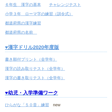
６年生 漢字の基本
チャレンジテスト
小学３年 ローマ字の練習（訓令式）
都道府県の漢字練習
都道府県の名前
♥漢字ドリル2020年度版
書き順付プリント（全学年）
漢字の読み取りテスト（全学年）
漢字の書き取りテスト（全学年）
♥幼児・入学準備ワーク
ひらがな「５０音」練習
new