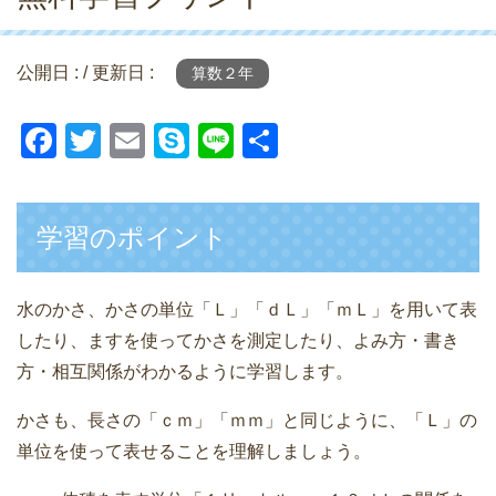
公開日 :
/ 更新日 :
算数２年
F
T
E
S
Li
共
a
wi
m
ky
n
有
c
tt
ail
p
e
学習のポイント
e
er
e
b
o
水のかさ、かさの単位「Ｌ」「ｄＬ」「ｍＬ」を用いて表
したり、ますを使ってかさを測定したり、よみ方・書き
o
方・相互関係がわかるように学習します。
k
かさも、長さの「ｃｍ」「ｍｍ」と同じように、「Ｌ」の
単位を使って表せることを理解しましょう。