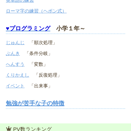
英単語の練習
ローマ字の練習（ヘボン式）
♥プログラミング
小学１年～
じゅんじ
「順次処理」
ぶんき
「条件分岐」
へんすう
「変数」
くりかえし
「反復処理」
イベント
「出来事」
勉強が苦手な子の特徴
PV数ランキング