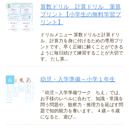
算数ドリル 計算ドリル 筆算
プリント【小学生の無料学習プ
リント】
ドリルメニュー 算数ドリルと計算ドリ
ル、計算力を身に付けるための専用プリ
ントです。早く正確に解くことができる
ように毎日続けて練習することが大切で
す。 たし算...
幼児・入学準備～小学１年生
「幼児～入学準備ワーク ちえ」では、
お子様のレベルに合わて、知識・常識を
問う問題や、観察力・推理力を延ばす問
題で知的能力を養います。 ４歳～６歳
になると、遊び...