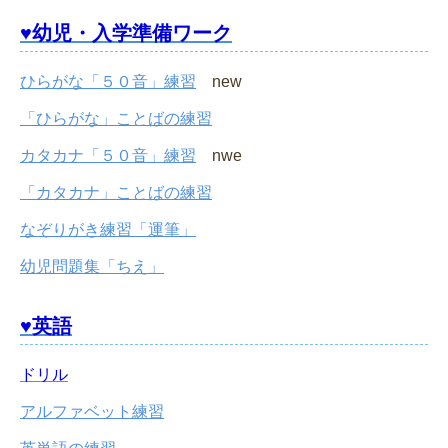
♥幼児・入学準備ワーク
ひらがな「５０音」練習
new
「ひらがな」ことばの練習
カタカナ「５０音」練習
nwe
「カタカナ」ことばの練習
なぞりがき練習「運筆」
幼児問題集「ちえ」
♥英語
ドリル
アルファベット練習