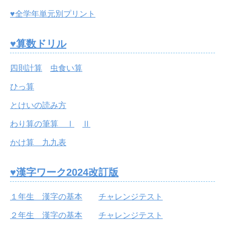
♥全学年単元別プリント
♥算数ドリル
四則計算
虫食い算
ひっ算
とけいの読み方
わり算の筆算 Ⅰ
Ⅱ
かけ算 九九表
♥漢字ワーク2024改訂版
１年生 漢字の基本
チャレンジテスト
２年生 漢字の基本
チャレンジテスト