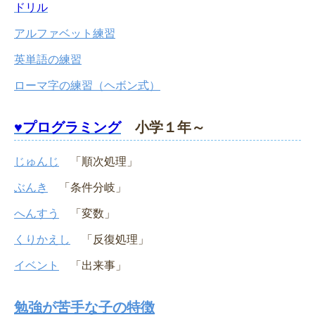
ドリル
アルファベット練習
英単語の練習
ローマ字の練習（ヘボン式）
♥プログラミング
小学１年～
じゅんじ
「順次処理」
ぶんき
「条件分岐」
へんすう
「変数」
くりかえし
「反復処理」
イベント
「出来事」
勉強が苦手な子の特徴