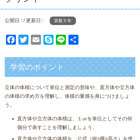
公開日 :
/ 更新日 :
算数５年
F
T
E
S
Li
共
a
wi
m
ky
n
有
c
tt
ail
p
e
学習のポイント
e
er
e
b
o
立体の体積について単位と測定の意味や、直方体や立方体
の体積の求め方を理解し、体積の量感を身につけましょ
o
う。
k
直方体や立方体の体積は、１㎤を単位としてその何
個分で表すことを理解しましょう。
直方体や立方体の体積を、公式（縦×横×高さ）を使