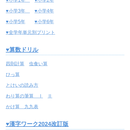
♥小学1年
♥小学2年
♥小学3年
♥小学4年
♥小学5年
♥小学6年
♥全学年単元別プリント
♥算数ドリル
四則計算
虫食い算
ひっ算
とけいの読み方
わり算の筆算 Ⅰ
Ⅱ
かけ算 九九表
♥漢字ワーク2024改訂版