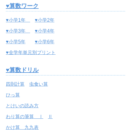
♥算数ワーク
♥小学1年
♥小学2年
♥小学3年
♥小学4年
♥小学5年
♥小学6年
♥全学年単元別プリント
♥算数ドリル
四則計算
虫食い算
ひっ算
とけいの読み方
わり算の筆算 Ⅰ
Ⅱ
かけ算 九九表