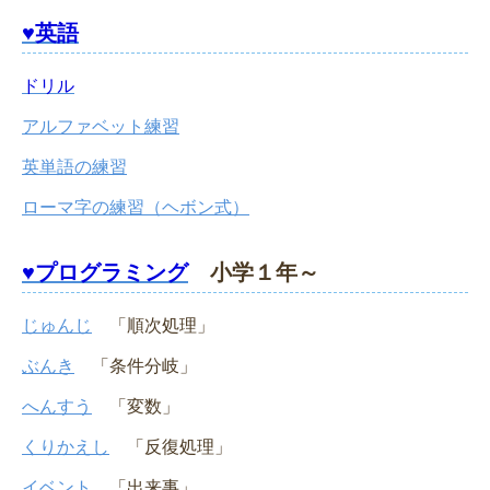
♥英語
ドリル
アルファベット練習
英単語の練習
ローマ字の練習（ヘボン式）
♥プログラミング
小学１年～
じゅんじ
「順次処理」
ぶんき
「条件分岐」
へんすう
「変数」
くりかえし
「反復処理」
イベント
「出来事」