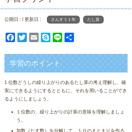
公開日 :
/ 更新日 :
さんすう１年
たし算
F
T
E
S
Li
共
a
wi
m
ky
n
有
c
tt
ail
p
e
学習のポイント
e
er
e
b
o
1 位数どうしの繰り上がりのあるたし算の考え理解し、確
実にできるようにするとともに、それを用いることができ
o
るようにしましょう。
k
１位数の、繰り上がりの計算の意味を理解しましょ
う。
加数（たす数）を分解して、１０のまとまりを作る