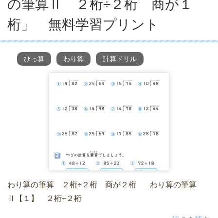
の筆算Ⅱ ２桁÷２桁 商が１
桁」 無料学習プリント
ひっ算
わり算
計算ドリル
わり算の筆算 ２桁÷２桁 商が２桁 わり算の筆算
Ⅱ【１】 ２桁÷２桁