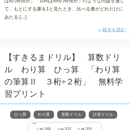
は4の何倍か」「10mは4mの何倍か」のような問題を通し
て、もとにする量を1と見たとき、比べる量がどれだけに
あたる […]
続きを読む
【すきるまドリル】 算数ドリ
ル わり算 ひっ算 「わり算
の筆算Ⅱ ３桁÷２桁」 無料学
習プリント
ひっ算
わり算
算数ドリル
計算ドリル