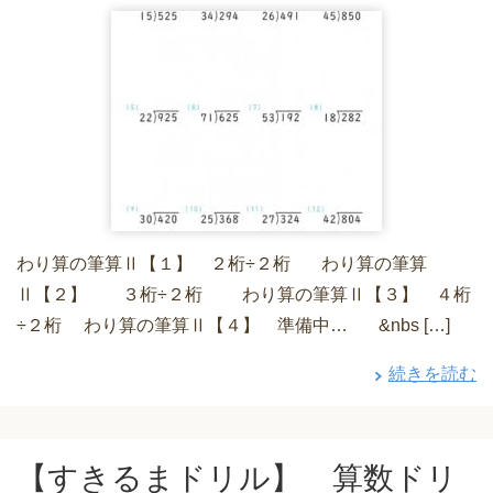
わり算の筆算Ⅱ【１】 ２桁÷２桁 わり算の筆算
Ⅱ【２】 ３桁÷２桁 わり算の筆算Ⅱ【３】 ４桁
÷２桁 わり算の筆算Ⅱ【４】 準備中… &nbs […]
続きを読む
【すきるまドリル】 算数ドリ