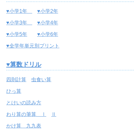
♥小学1年
♥小学2年
♥小学3年
♥小学4年
♥小学5年
♥小学6年
♥全学年単元別プリント
♥算数ドリル
四則計算
虫食い算
ひっ算
とけいの読み方
わり算の筆算 Ⅰ
Ⅱ
かけ算 九九表