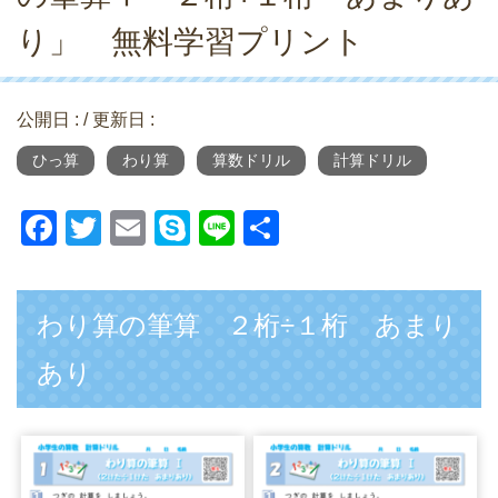
り」 無料学習プリント
公開日 :
/ 更新日 :
ひっ算
わり算
算数ドリル
計算ドリル
F
T
E
S
Li
共
a
wi
m
ky
n
有
c
tt
ail
p
e
わり算の筆算 ２桁÷１桁 あまり
e
er
e
b
あり
o
o
k