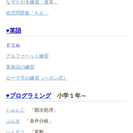
なぞりがき練習「運筆」
幼児問題集「ちえ」
♥英語
ドリル
アルファベット練習
英単語の練習
ローマ字の練習（ヘボン式）
♥プログラミング
小学１年～
じゅんじ
「順次処理」
ぶんき
「条件分岐」
へんすう
「変数」