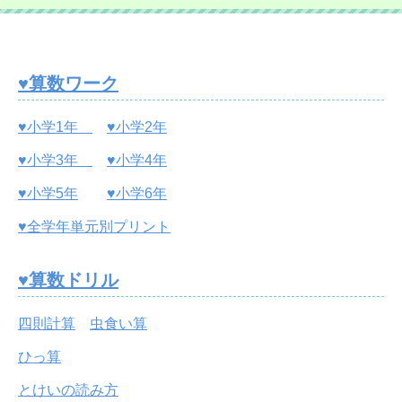
♥算数ワーク
♥小学1年
♥小学2年
♥小学3年
♥小学4年
♥小学5年
♥小学6年
♥全学年単元別プリント
♥算数ドリル
四則計算
虫食い算
ひっ算
とけいの読み方