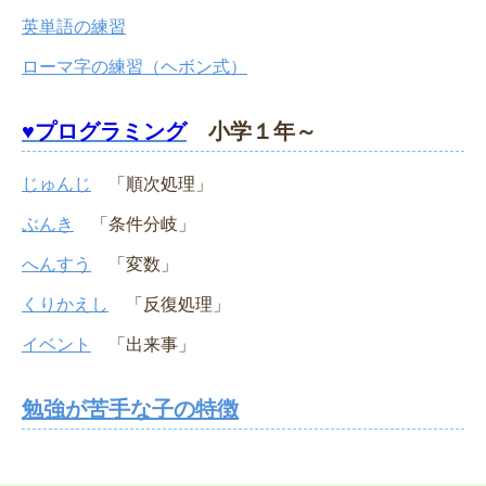
英単語の練習
ローマ字の練習（ヘボン式）
♥プログラミング
小学１年～
じゅんじ
「順次処理」
ぶんき
「条件分岐」
へんすう
「変数」
くりかえし
「反復処理」
イベント
「出来事」
勉強が苦手な子の特徴