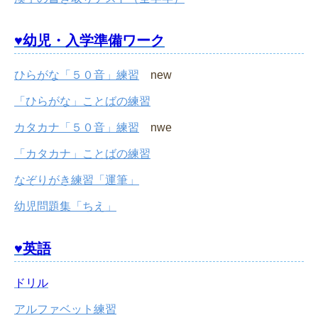
♥幼児・入学準備ワーク
ひらがな「５０音」練習
new
「ひらがな」ことばの練習
カタカナ「５０音」練習
nwe
「カタカナ」ことばの練習
なぞりがき練習「運筆」
幼児問題集「ちえ」
♥英語
ドリル
アルファベット練習