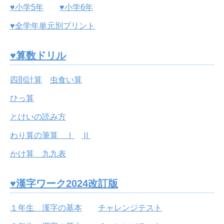
♥小学5年
♥小学6年
♥全学年単元別プリント
♥算数ドリル
四則計算
虫食い算
ひっ算
とけいの読み方
わり算の筆算 Ⅰ
Ⅱ
かけ算 九九表
♥漢字ワーク2024改訂版
１年生 漢字の基本
チャレンジテスト