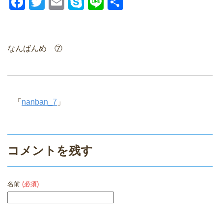
F
T
E
S
Li
共
a
wi
m
ky
n
有
c
tt
ail
p
e
e
er
e
なんばんめ ⑦
b
o
o
「
nanban_7
」
k
コメントを残す
名前
(必須)