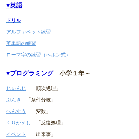
♥英語
ドリル
アルファベット練習
英単語の練習
ローマ字の練習（ヘボン式）
♥プログラミング
小学１年～
じゅんじ
「順次処理」
ぶんき
「条件分岐」
へんすう
「変数」
くりかえし
「反復処理」
イベント
「出来事」