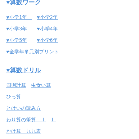
♥算数ワーク
♥小学1年
♥小学2年
♥小学3年
♥小学4年
♥小学5年
♥小学6年
♥全学年単元別プリント
♥算数ドリル
四則計算
虫食い算
ひっ算
とけいの読み方
わり算の筆算 Ⅰ
Ⅱ
かけ算 九九表