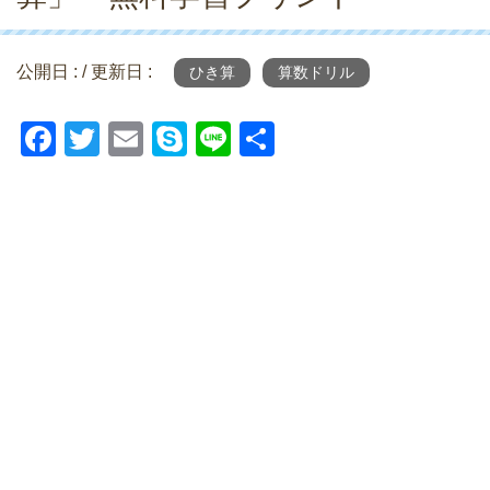
公開日 :
/ 更新日 :
ひき算
算数ドリル
F
T
E
S
Li
共
a
wi
m
ky
n
有
c
tt
ail
p
e
e
er
e
b
o
o
k