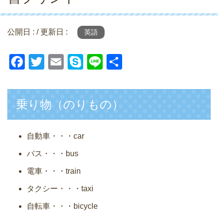
公開日 :
/ 更新日 :
英語
F
T
E
S
Li
共
a
wi
m
ky
n
有
c
tt
ail
p
e
乗り物（のりもの）
e
er
e
b
o
自動車・・・car
o
バス・・・bus
k
電車・・・train
タクシー・・・taxi
自転車・・・bicycle