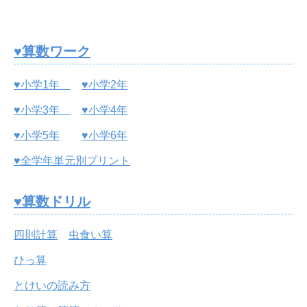
♥算数ワーク
♥小学1年
♥小学2年
♥小学3年
♥小学4年
♥小学5年
♥小学6年
♥全学年単元別プリント
♥算数ドリル
四則計算
虫食い算
ひっ算
とけいの読み方