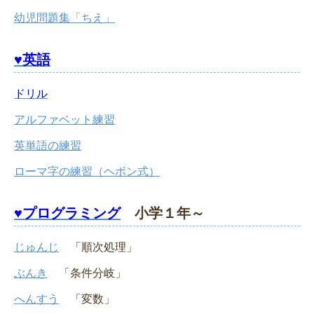
幼児問題集「ちえ」
♥英語
ドリル
アルファベット練習
英単語の練習
ローマ字の練習（ヘボン式）
♥プログラミング
小学１年～
じゅんじ
「順次処理」
ぶんき
「条件分岐」
へんすう
「変数」