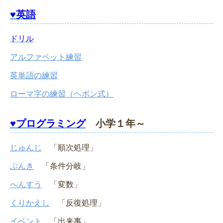
♥英語
ドリル
アルファベット練習
英単語の練習
ローマ字の練習（ヘボン式）
♥プログラミング
小学１年～
じゅんじ
「順次処理」
ぶんき
「条件分岐」
へんすう
「変数」
くりかえし
「反復処理」
イベント
「出来事」