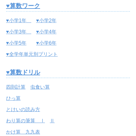
♥算数ワーク
♥小学1年
♥小学2年
♥小学3年
♥小学4年
♥小学5年
♥小学6年
♥全学年単元別プリント
♥算数ドリル
四則計算
虫食い算
ひっ算
とけいの読み方
わり算の筆算 Ⅰ
Ⅱ
かけ算 九九表