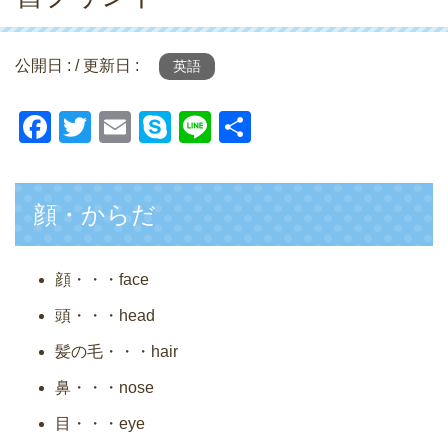
公開日 :
/ 更新日 :
英語
F
T
E
S
Li
共
a
wi
m
ky
n
有
c
tt
ail
p
e
顔・からだ
e
er
e
b
o
顔・・・face
o
頭・・・head
k
髪の毛・・・hair
鼻・・・nose
目・・・eye