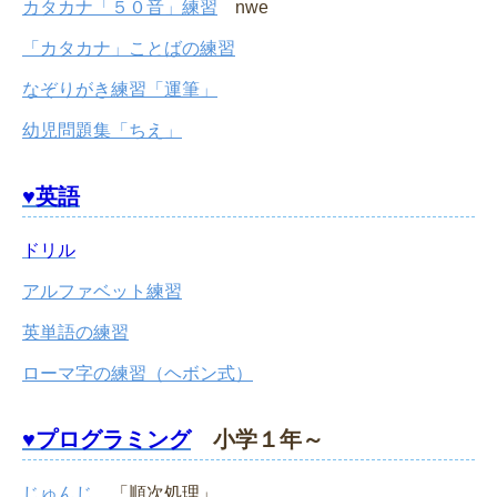
カタカナ「５０音」練習
nwe
「カタカナ」ことばの練習
なぞりがき練習「運筆」
幼児問題集「ちえ」
♥英語
ドリル
アルファベット練習
英単語の練習
ローマ字の練習（ヘボン式）
♥プログラミング
小学１年～
じゅんじ
「順次処理」