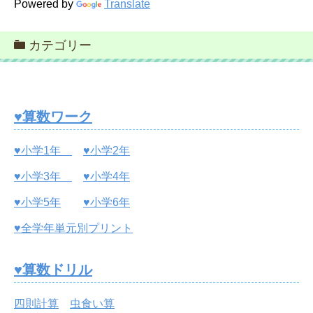
Powered by
Translate
カテゴリー
♥算数ワーク
♥小学1年
♥小学2年
♥小学3年
♥小学4年
♥小学5年
♥小学6年
♥全学年単元別プリント
♥算数ドリル
四則計算
虫食い算