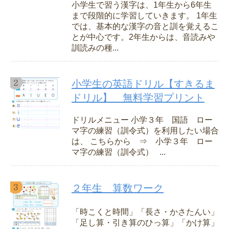
小学生で習う漢字は、1年生から6年生
まで段階的に学習していきます。 1年生
では、基本的な漢字の音と訓を覚えるこ
とが中心です。2年生からは、音読みや
訓読みの種...
小学生の英語ドリル【すきるま
ドリル】 無料学習プリント
ドリルメニュー 小学３年 国語 ロー
マ字の練習（訓令式）を利用したい場合
は、 こちらから ⇒ 小学３年 ロー
マ字の練習（訓令式） ...
２年生 算数ワーク
「時こくと時間」「長さ・かさたんい」
「足し算・引き算のひっ算」「かけ算」