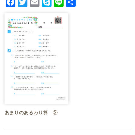
F
T
E
S
Li
共
a
wi
m
ky
n
有
c
tt
ail
p
e
e
er
e
b
o
o
k
あまりのあるわり算 ③