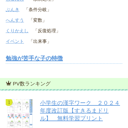
ぶんき
「条件分岐」
へんすう
「変数」
くりかえし
「反復処理」
イベント
「出来事」
勉強が苦手な子の特徴
PV数ランキング
小学生の漢字ワーク ２０２４
年度改訂版【すきるまドリ
ル】 無料学習プリント