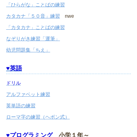
「ひらがな」ことばの練習
カタカナ「５０音」練習
nwe
「カタカナ」ことばの練習
なぞりがき練習「運筆」
幼児問題集「ちえ」
♥英語
ドリル
アルファベット練習
英単語の練習
ローマ字の練習（ヘボン式）
♥プログラミング
小学１年～