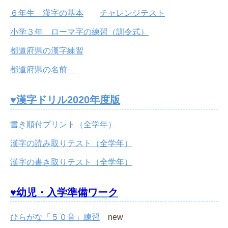
６年生 漢字の基本
チャレンジテスト
小学３年 ローマ字の練習（訓令式）
都道府県の漢字練習
都道府県の名前
♥漢字ドリル2020年度版
書き順付プリント（全学年）
漢字の読み取りテスト（全学年）
漢字の書き取りテスト（全学年）
♥幼児・入学準備ワーク
ひらがな「５０音」練習
new