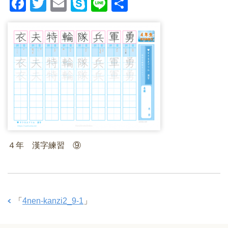
F
T
E
S
Li
共
a
wi
m
ky
n
有
c
tt
ail
p
e
e
er
e
b
o
o
k
４年 漢字練習 ⑨
「
4nen-kanzi2_9-1
」