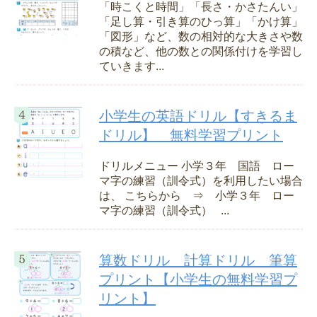
「時こくと時間」「長さ・かさたんい」
「足し算・引き算のひっ算」「かけ算」
「図形」など、数の相対的な大きさや数
の積など、他の数との関係付けを学習し
ていきます...
小学生の英語ドリル【すきるま
ドリル】 無料学習プリント
ドリルメニュー 小学３年 国語 ロー
マ字の練習（訓令式）を利用したい場合
は、 こちらから ⇒ 小学３年 ロー
マ字の練習（訓令式） ...
算数ドリル 計算ドリル 筆算
プリント【小学生の無料学習プ
リント】