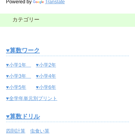
Powered by
Translate
カテゴリー
♥算数ワーク
♥小学1年
♥小学2年
♥小学3年
♥小学4年
♥小学5年
♥小学6年
♥全学年単元別プリント
♥算数ドリル
四則計算
虫食い算