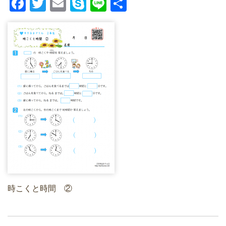
F
T
E
S
Li
共
a
wi
m
ky
n
有
c
tt
ail
p
e
e
er
e
b
o
o
k
時こくと時間 ②