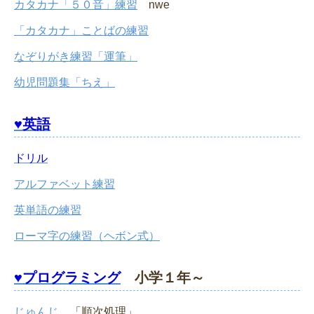
カタカナ「５０音」練習
nwe
「カタカナ」ことばの練習
なぞりがき練習「運筆」
幼児問題集「ちえ」
♥英語
ドリル
アルファベット練習
英単語の練習
ローマ字の練習（ヘボン式）
♥プログラミング
小学１年～
じゅんじ
「順次処理」