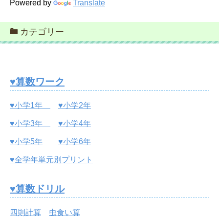
Powered by
Translate
カテゴリー
♥算数ワーク
♥小学1年
♥小学2年
♥小学3年
♥小学4年
♥小学5年
♥小学6年
♥全学年単元別プリント
♥算数ドリル
四則計算
虫食い算