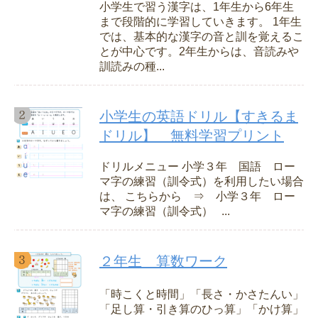
小学生で習う漢字は、1年生から6年生
まで段階的に学習していきます。 1年生
では、基本的な漢字の音と訓を覚えるこ
とが中心です。2年生からは、音読みや
訓読みの種...
小学生の英語ドリル【すきるま
ドリル】 無料学習プリント
ドリルメニュー 小学３年 国語 ロー
マ字の練習（訓令式）を利用したい場合
は、 こちらから ⇒ 小学３年 ロー
マ字の練習（訓令式） ...
２年生 算数ワーク
「時こくと時間」「長さ・かさたんい」
「足し算・引き算のひっ算」「かけ算」