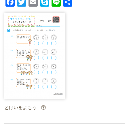
F
T
E
S
Li
共
a
wi
m
ky
n
有
c
tt
ail
p
e
e
er
e
b
o
o
k
とけいをよもう ⑦