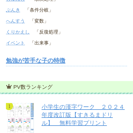
ぶんき
「条件分岐」
へんすう
「変数」
くりかえし
「反復処理」
イベント
「出来事」
勉強が苦手な子の特徴
PV数ランキング
小学生の漢字ワーク ２０２４
年度改訂版【すきるまドリ
ル】 無料学習プリント