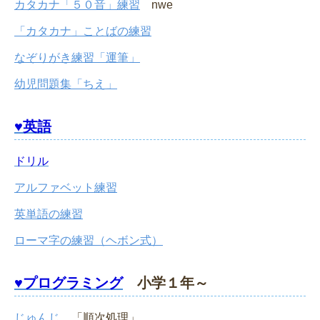
カタカナ「５０音」練習
nwe
「カタカナ」ことばの練習
なぞりがき練習「運筆」
幼児問題集「ちえ」
♥英語
ドリル
アルファベット練習
英単語の練習
ローマ字の練習（ヘボン式）
♥プログラミング
小学１年～
じゅんじ
「順次処理」