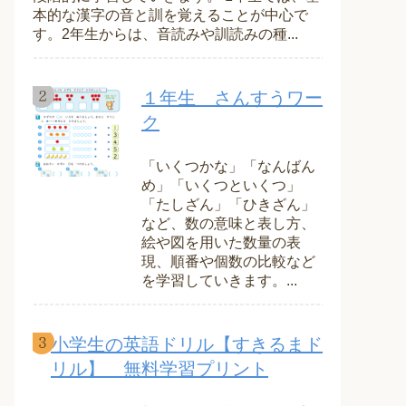
本的な漢字の音と訓を覚えることが中心で
す。2年生からは、音読みや訓読みの種...
１年生 さんすうワー
ク
「いくつかな」「なんばん
め」「いくつといくつ」
「たしざん」「ひきざん」
など、数の意味と表し方、
絵や図を用いた数量の表
現、順番や個数の比較など
を学習していきます。...
小学生の英語ドリル【すきるまド
リル】 無料学習プリント