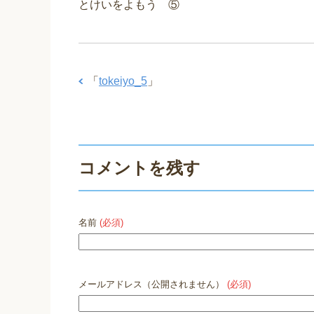
e
er
e
とけいをよもう ⑤
b
o
o
「
tokeiyo_5
」
k
コメントを残す
名前
(必須)
メールアドレス（公開されません）
(必須)