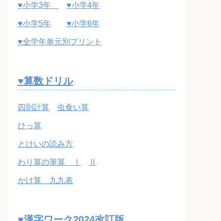
♥小学3年
♥小学4年
♥小学5年
♥小学6年
♥全学年単元別プリント
♥算数ドリル
四則計算
虫食い算
ひっ算
とけいの読み方
わり算の筆算 Ⅰ
Ⅱ
かけ算 九九表
♥漢字ワーク2024改訂版