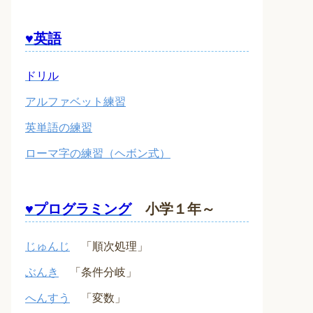
♥英語
ドリル
アルファベット練習
英単語の練習
ローマ字の練習（ヘボン式）
♥プログラミング
小学１年～
じゅんじ
「順次処理」
ぶんき
「条件分岐」
へんすう
「変数」