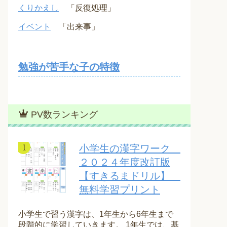
くりかえし
「反復処理」
イベント
「出来事」
勉強が苦手な子の特徴
PV数ランキング
小学生の漢字ワーク
２０２４年度改訂版
【すきるまドリル】
無料学習プリント
小学生で習う漢字は、1年生から6年生まで
段階的に学習していきます。 1年生では、基