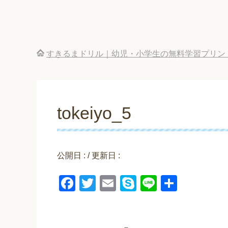
すきるまドリル｜幼児・小学生の無料学習プリン
tokeiyo_5
公開日 :
/ 更新日 :
F
T
E
S
Li
共
a
wi
m
ky
n
有
c
tt
ail
p
e