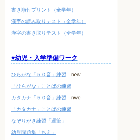
書き順付プリント（全学年）
漢字の読み取りテスト（全学年）
漢字の書き取りテスト（全学年）
♥幼児・入学準備ワーク
ひらがな「５０音」練習
new
「ひらがな」ことばの練習
カタカナ「５０音」練習
nwe
「カタカナ」ことばの練習
なぞりがき練習「運筆」
幼児問題集「ちえ」