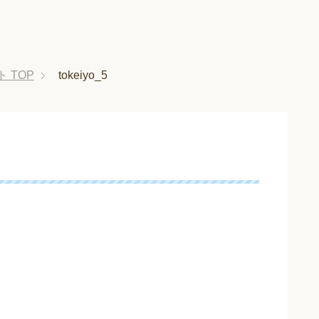
ト
TOP
tokeiyo_5