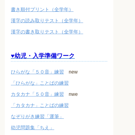
書き順付プリント（全学年）
漢字の読み取りテスト（全学年）
漢字の書き取りテスト（全学年）
♥幼児・入学準備ワーク
ひらがな「５０音」練習
new
「ひらがな」ことばの練習
カタカナ「５０音」練習
nwe
「カタカナ」ことばの練習
なぞりがき練習「運筆」
幼児問題集「ちえ」