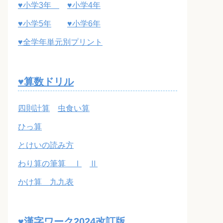
♥小学3年
♥小学4年
♥小学5年
♥小学6年
♥全学年単元別プリント
♥算数ドリル
四則計算
虫食い算
ひっ算
とけいの読み方
わり算の筆算 Ⅰ
Ⅱ
かけ算 九九表
♥漢字ワーク2024改訂版