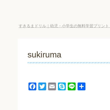
すきるまドリル｜幼児・小学生の無料学習プリント
sukiruma
F
T
E
S
Li
共
a
wi
m
ky
n
有
c
tt
ail
p
e