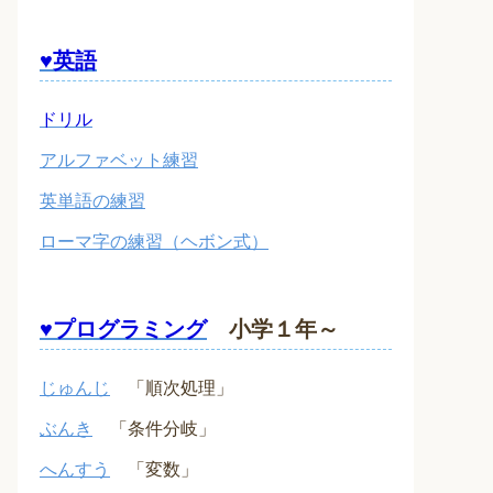
♥英語
ドリル
アルファベット練習
英単語の練習
ローマ字の練習（ヘボン式）
♥プログラミング
小学１年～
じゅんじ
「順次処理」
ぶんき
「条件分岐」
へんすう
「変数」