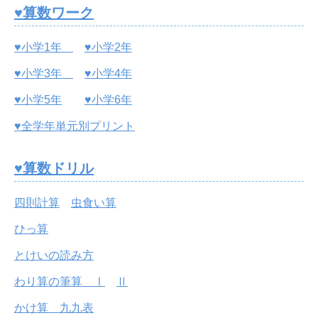
♥算数ワーク
♥小学1年
♥小学2年
♥小学3年
♥小学4年
♥小学5年
♥小学6年
♥全学年単元別プリント
♥算数ドリル
四則計算
虫食い算
ひっ算
とけいの読み方
わり算の筆算 Ⅰ
Ⅱ
かけ算 九九表