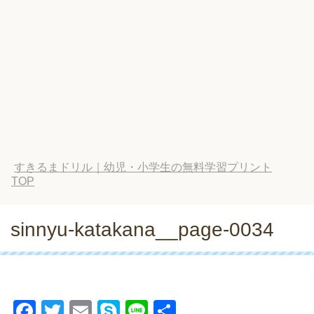
すきるまドリル｜幼児・小学生の無料学習プリント
TOP
sinnyu-katakana__page-0034
F
T
E
S
Li
共