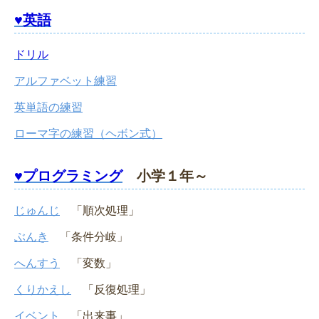
♥英語
ドリル
アルファベット練習
英単語の練習
ローマ字の練習（ヘボン式）
♥プログラミング
小学１年～
じゅんじ
「順次処理」
ぶんき
「条件分岐」
へんすう
「変数」
くりかえし
「反復処理」
イベント
「出来事」