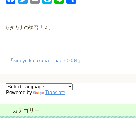
a
wi
m
ky
n
有
c
tt
ail
p
e
e
er
e
カタカナの練習「メ」
b
o
o
「
sinnyu-katakana__page-0034
」
k
Powered by
Translate
カテゴリー