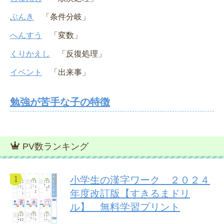
ぶんき
「条件分岐」
へんすう
「変数」
くりかえし
「反復処理」
イベント
「出来事」
勉強が苦手な子の特徴
PV数ランキング
小学生の漢字ワーク ２０２４
年度改訂版【すきるまドリ
ル】 無料学習プリント