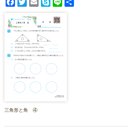
F
T
E
S
Li
共
a
wi
m
ky
n
有
c
tt
ail
p
e
e
er
e
b
o
o
k
三角形と角 ④