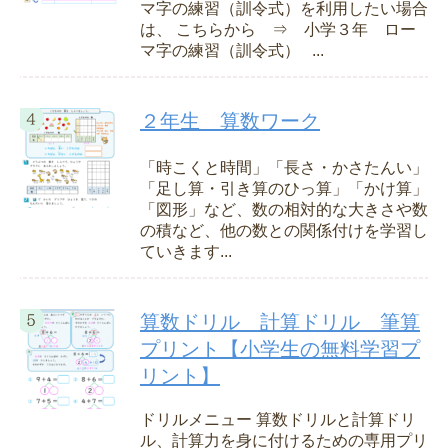
マ字の練習（訓令式）を利用したい場合
は、 こちらから ⇒ 小学３年 ロー
マ字の練習（訓令式） ...
２年生 算数ワーク
「時こくと時間」「長さ・かさたんい」
「足し算・引き算のひっ算」「かけ算」
「図形」など、数の相対的な大きさや数
の積など、他の数との関係付けを学習し
ていきます...
算数ドリル 計算ドリル 筆算
プリント【小学生の無料学習プ
リント】
ドリルメニュー 算数ドリルと計算ドリ
ル、計算力を身に付けるための専用プリ