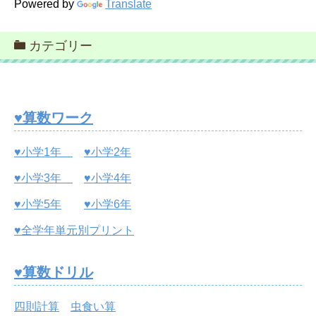
Powered by
Translate
カテゴリー
♥算数ワーク
♥小学1年
♥小学2年
♥小学3年
♥小学4年
♥小学5年
♥小学6年
♥全学年単元別プリント
♥算数ドリル
四則計算
虫食い算