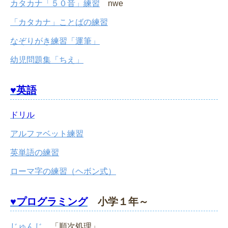
カタカナ「５０音」練習
nwe
「カタカナ」ことばの練習
なぞりがき練習「運筆」
幼児問題集「ちえ」
♥英語
ドリル
アルファベット練習
英単語の練習
ローマ字の練習（ヘボン式）
♥プログラミング
小学１年～
じゅんじ
「順次処理」