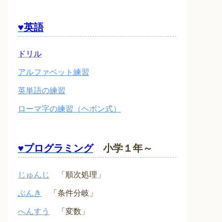
♥英語
ドリル
アルファベット練習
英単語の練習
ローマ字の練習（ヘボン式）
♥プログラミング
小学１年～
じゅんじ
「順次処理」
ぶんき
「条件分岐」
へんすう
「変数」