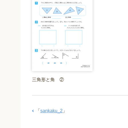
e
er
e
b
o
o
k
三角形と角 ②
「
sankaku_2
」