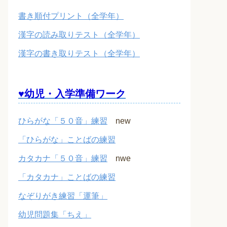
書き順付プリント（全学年）
漢字の読み取りテスト（全学年）
漢字の書き取りテスト（全学年）
♥幼児・入学準備ワーク
ひらがな「５０音」練習
new
「ひらがな」ことばの練習
カタカナ「５０音」練習
nwe
「カタカナ」ことばの練習
なぞりがき練習「運筆」
幼児問題集「ちえ」