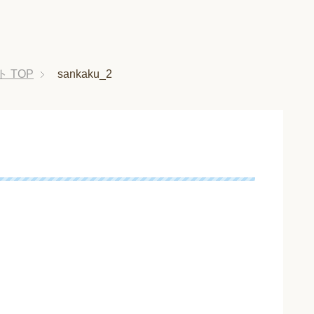
ト
TOP
sankaku_2