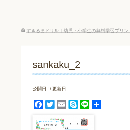
すきるまドリル｜幼児・小学生の無料学習プリン
sankaku_2
公開日 :
/ 更新日 :
F
T
E
S
Li
共
a
wi
m
ky
n
有
c
tt
ail
p
e