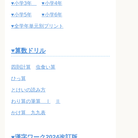
♥小学3年
♥小学4年
♥小学5年
♥小学6年
♥全学年単元別プリント
♥算数ドリル
四則計算
虫食い算
ひっ算
とけいの読み方
わり算の筆算 Ⅰ
Ⅱ
かけ算 九九表
♥漢字ワーク2024改訂版