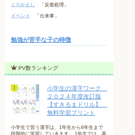
くりかえし
「反復処理」
イベント
「出来事」
勉強が苦手な子の特徴
PV数ランキング
小学生の漢字ワーク
２０２４年度改訂版
【すきるまドリル】
無料学習プリント
小学生で習う漢字は、1年生から6年生まで
段階的に学習していきます。 1年生では、基