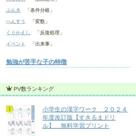
ぶんき
「条件分岐」
へんすう
「変数」
くりかえし
「反復処理」
イベント
「出来事」
勉強が苦手な子の特徴
PV数ランキング
小学生の漢字ワーク ２０２４
年度改訂版【すきるまドリ
ル】 無料学習プリント