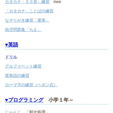
カタカナ「５０音」練習
nwe
「カタカナ」ことばの練習
なぞりがき練習「運筆」
幼児問題集「ちえ」
♥英語
ドリル
アルファベット練習
英単語の練習
ローマ字の練習（ヘボン式）
♥プログラミング
小学１年～
じゅんじ
「順次処理」