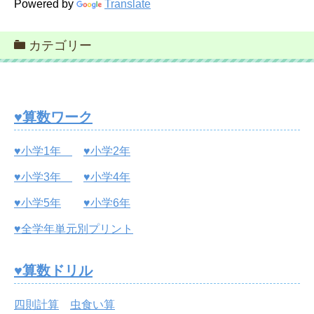
Powered by
Translate
カテゴリー
♥算数ワーク
♥小学1年
♥小学2年
♥小学3年
♥小学4年
♥小学5年
♥小学6年
♥全学年単元別プリント
♥算数ドリル
四則計算
虫食い算