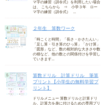
マ字の練習（訓令式）を利用したい場合
は、 こちらから ⇒ 小学３年 ロー
マ字の練習（訓令式） ...
２年生 算数ワーク
「時こくと時間」「長さ・かさたんい」
「足し算・引き算のひっ算」「かけ算」
「図形」など、数の相対的な大きさや数
の積など、他の数との関係付けを学習し
ていきます...
算数ドリル 計算ドリル 筆算
プリント【小学生の無料学習プ
リント】
ドリルメニュー 算数ドリルと計算ドリ
ル、計算力を身に付けるための専用プリ