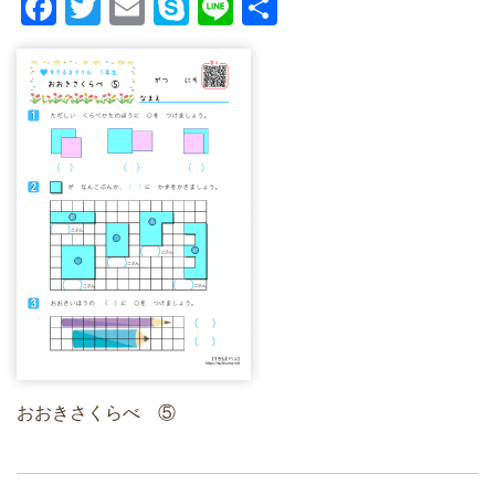
F
T
E
S
Li
共
a
wi
m
ky
n
有
c
tt
ail
p
e
e
er
e
b
o
o
k
おおきさくらべ ⑤