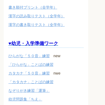
書き順付プリント（全学年）
漢字の読み取りテスト（全学年）
漢字の書き取りテスト（全学年）
♥幼児・入学準備ワーク
ひらがな「５０音」練習
new
「ひらがな」ことばの練習
カタカナ「５０音」練習
nwe
「カタカナ」ことばの練習
なぞりがき練習「運筆」
幼児問題集「ちえ」