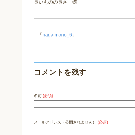
e
er
e
長いものの長さ ⑥
b
o
o
「
nagaimono_6
」
k
コメントを残す
名前
(必須)
メールアドレス（公開されません）
(必須)