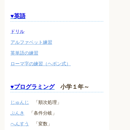
♥英語
ドリル
アルファベット練習
英単語の練習
ローマ字の練習（ヘボン式）
♥プログラミング
小学１年～
じゅんじ
「順次処理」
ぶんき
「条件分岐」
へんすう
「変数」