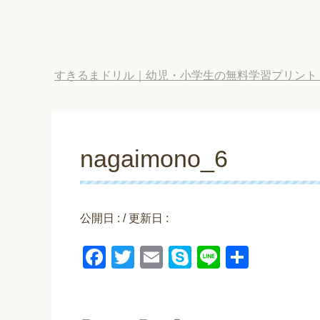
すきるまドリル｜幼児・小学生の無料学習プリント
nagaimono_6
公開日 :
/ 更新日 :
F
T
E
S
Li
共
a
wi
m
ky
n
有
c
tt
ail
p
e