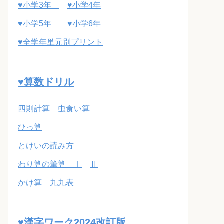
♥小学3年
♥小学4年
♥小学5年
♥小学6年
♥全学年単元別プリント
♥算数ドリル
四則計算
虫食い算
ひっ算
とけいの読み方
わり算の筆算 Ⅰ
Ⅱ
かけ算 九九表
♥漢字ワーク2024改訂版