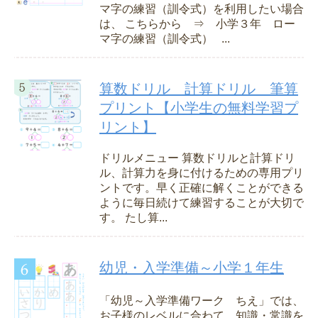
マ字の練習（訓令式）を利用したい場合
は、 こちらから ⇒ 小学３年 ロー
マ字の練習（訓令式） ...
算数ドリル 計算ドリル 筆算
プリント【小学生の無料学習プ
リント】
ドリルメニュー 算数ドリルと計算ドリ
ル、計算力を身に付けるための専用プリ
ントです。早く正確に解くことができる
ように毎日続けて練習することが大切で
す。 たし算...
幼児・入学準備～小学１年生
「幼児～入学準備ワーク ちえ」では、
お子様のレベルに合わて、知識・常識を