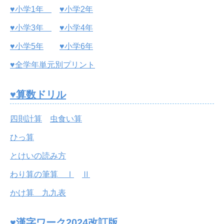
♥小学1年
♥小学2年
♥小学3年
♥小学4年
♥小学5年
♥小学6年
♥全学年単元別プリント
♥算数ドリル
四則計算
虫食い算
ひっ算
とけいの読み方
わり算の筆算 Ⅰ
Ⅱ
かけ算 九九表
♥漢字ワーク2024改訂版