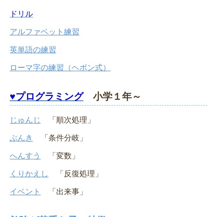
ドリル
アルファベット練習
英単語の練習
ローマ字の練習（ヘボン式）
♥プログラミング
小学１年～
じゅんじ
「順次処理」
ぶんき
「条件分岐」
へんすう
「変数」
くりかえし
「反復処理」
イベント
「出来事」