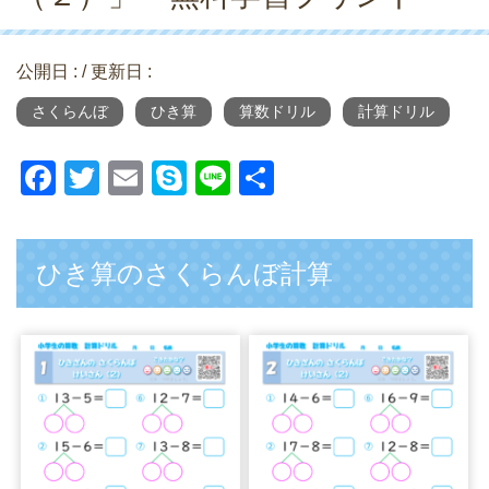
公開日 :
/ 更新日 :
さくらんぼ
ひき算
算数ドリル
計算ドリル
F
T
E
S
Li
共
a
wi
m
ky
n
有
c
tt
ail
p
e
ひき算のさくらんぼ計算
e
er
e
b
o
o
k