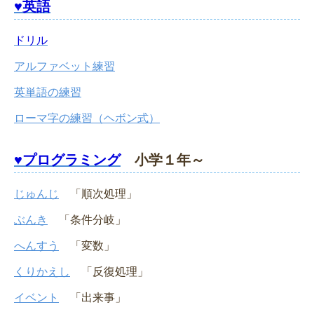
♥英語
ドリル
アルファベット練習
英単語の練習
ローマ字の練習（ヘボン式）
♥プログラミング
小学１年～
じゅんじ
「順次処理」
ぶんき
「条件分岐」
へんすう
「変数」
くりかえし
「反復処理」
イベント
「出来事」