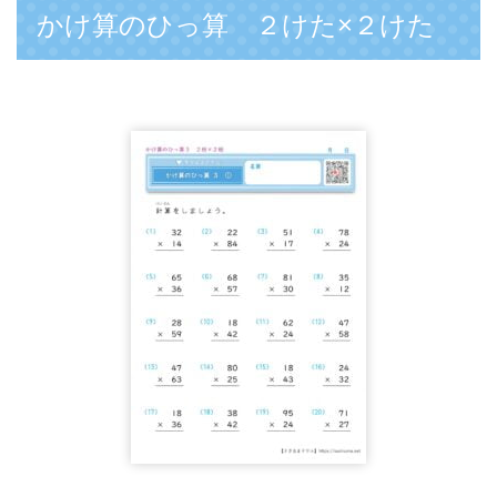
かけ算のひっ算 ２けた×２けた