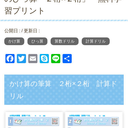
習プリント
公開日 :
/ 更新日 :
かけ算
ひっ算
算数ドリル
計算ドリル
F
T
E
S
Li
共
a
wi
m
ky
n
有
c
tt
ail
p
e
かけ算の筆算 ２桁×２桁 計算ド
e
er
e
b
リル
o
o
k