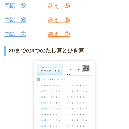
問題 ⑤
答え ⑤
問題 ⑥
答え ⑥
問題 ⑦
答え ⑦
20までの3つのたし算とひき算