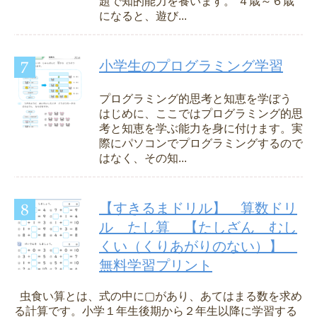
題で知的能力を養います。 ４歳～６歳
になると、遊び...
小学生のプログラミング学習
プログラミング的思考と知恵を学ぼう
はじめに、ここではプログラミング的思
考と知恵を学ぶ能力を身に付けます。実
際にパソコンでプログラミングするので
はなく、その知...
【すきるまドリル】 算数ドリ
ル たし算 【たしざん むし
くい（くりあがりのない）】
無料学習プリント
虫食い算とは、式の中に▢があり、あてはまる数を求め
る計算です。小学１年生後期から２年生以降に学習する