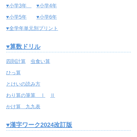
♥小学3年
♥小学4年
♥小学5年
♥小学6年
♥全学年単元別プリント
♥算数ドリル
四則計算
虫食い算
ひっ算
とけいの読み方
わり算の筆算 Ⅰ
Ⅱ
かけ算 九九表
♥漢字ワーク2024改訂版