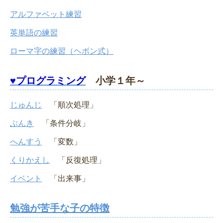
アルファベット練習
英単語の練習
ローマ字の練習（ヘボン式）
♥プログラミング
小学１年～
じゅんじ
「順次処理」
ぶんき
「条件分岐」
へんすう
「変数」
くりかえし
「反復処理」
イベント
「出来事」
勉強が苦手な子の特徴