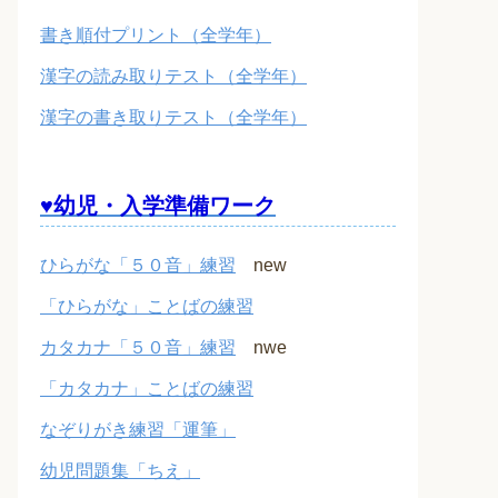
書き順付プリント（全学年）
漢字の読み取りテスト（全学年）
漢字の書き取りテスト（全学年）
♥幼児・入学準備ワーク
ひらがな「５０音」練習
new
「ひらがな」ことばの練習
カタカナ「５０音」練習
nwe
「カタカナ」ことばの練習
なぞりがき練習「運筆」
幼児問題集「ちえ」