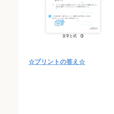
文字と式 ③
☆プリントの答え☆