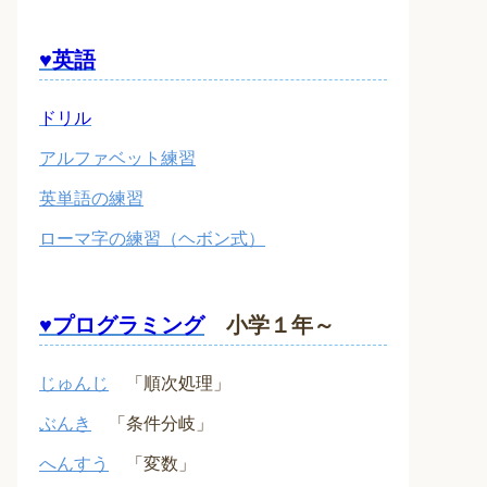
♥英語
ドリル
アルファベット練習
英単語の練習
ローマ字の練習（ヘボン式）
♥プログラミング
小学１年～
じゅんじ
「順次処理」
ぶんき
「条件分岐」
へんすう
「変数」