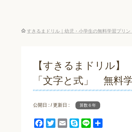
すきるまドリル｜幼児・小学生の無料学習プリン
【すきるまドリル】
「文字と式」 無料
公開日 :
/ 更新日 :
算数６年
F
T
E
S
Li
共