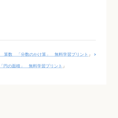
 算数 「分数のかけ算」 無料学習プリント
」
「円の面積」 無料学習プリント
」