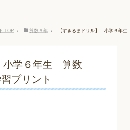
ト
TOP
算数６年
【すきるまドリル】 小学６年生
 小学６年生 算数
学習プリント