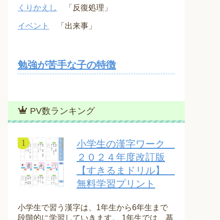
くりかえし
「反復処理」
イベント
「出来事」
勉強が苦手な子の特徴
PV数ランキング
小学生の漢字ワーク
２０２４年度改訂版
【すきるまドリル】
無料学習プリント
小学生で習う漢字は、1年生から6年生まで
段階的に学習していきます。 1年生では、基