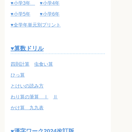
♥小学3年
♥小学4年
♥小学5年
♥小学6年
♥全学年単元別プリント
♥算数ドリル
四則計算
虫食い算
ひっ算
とけいの読み方
わり算の筆算 Ⅰ
Ⅱ
かけ算 九九表
♥漢字ワーク2024改訂版