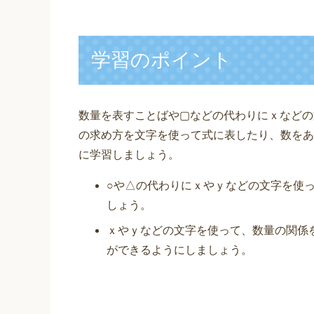
a
wi
m
ky
n
有
c
tt
ail
p
e
e
er
e
学習のポイント
b
o
o
数量を表すことばや▢などの代わりにｘなどの
k
の求め方を文字を使って式に表したり、数をあ
に学習しましょう。
○や△の代わりにｘやｙなどの文字を使っ
しょう。
ｘやｙなどの文字を使って、数量の関係
ができるようにしましょう。