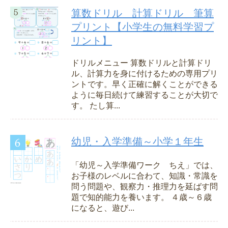
算数ドリル 計算ドリル 筆算
プリント【小学生の無料学習プ
リント】
ドリルメニュー 算数ドリルと計算ドリ
ル、計算力を身に付けるための専用プリ
ントです。早く正確に解くことができる
ように毎日続けて練習することが大切で
す。 たし算...
幼児・入学準備～小学１年生
「幼児～入学準備ワーク ちえ」では、
お子様のレベルに合わて、知識・常識を
問う問題や、観察力・推理力を延ばす問
題で知的能力を養います。 ４歳～６歳
になると、遊び...