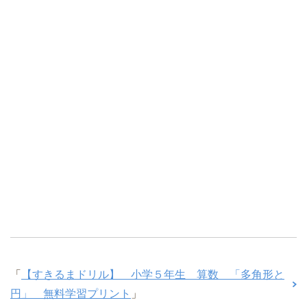
「
【すきるまドリル】 小学５年生 算数 「多角形と
円」 無料学習プリント
」