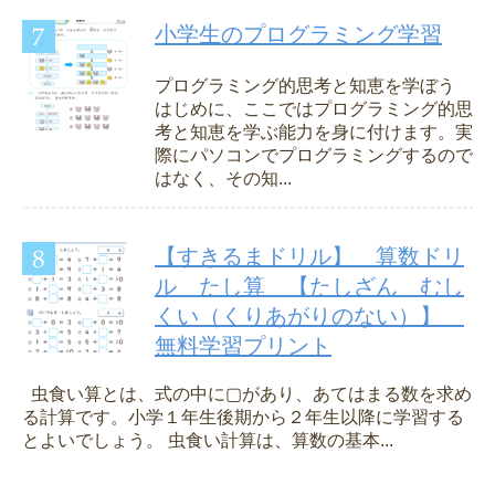
小学生のプログラミング学習
プログラミング的思考と知恵を学ぼう
はじめに、ここではプログラミング的思
考と知恵を学ぶ能力を身に付けます。実
際にパソコンでプログラミングするので
はなく、その知...
【すきるまドリル】 算数ドリ
ル たし算 【たしざん むし
くい（くりあがりのない）】
無料学習プリント
虫食い算とは、式の中に▢があり、あてはまる数を求め
る計算です。小学１年生後期から２年生以降に学習する
とよいでしょう。 虫食い計算は、算数の基本...