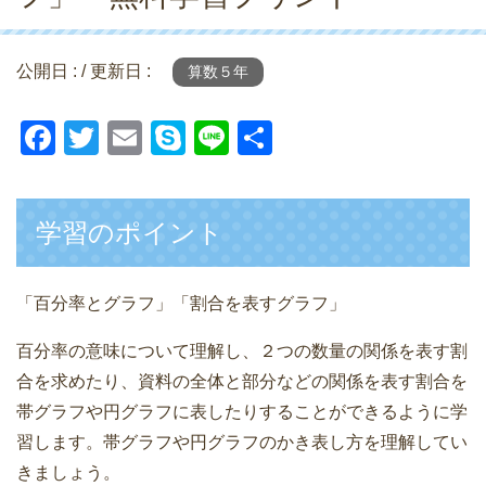
公開日 :
/ 更新日 :
算数５年
F
T
E
S
Li
共
a
wi
m
ky
n
有
c
tt
ail
p
e
学習のポイント
e
er
e
b
o
「百分率とグラフ」「割合を表すグラフ」
o
百分率の意味について理解し、２つの数量の関係を表す割
k
合を求めたり、資料の全体と部分などの関係を表す割合を
帯グラフや円グラフに表したりすることができるように学
習します。帯グラフや円グラフのかき表し方を理解してい
きましょう。