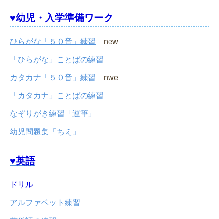
♥幼児・入学準備ワーク
ひらがな「５０音」練習
new
「ひらがな」ことばの練習
カタカナ「５０音」練習
nwe
「カタカナ」ことばの練習
なぞりがき練習「運筆」
幼児問題集「ちえ」
♥英語
ドリル
アルファベット練習