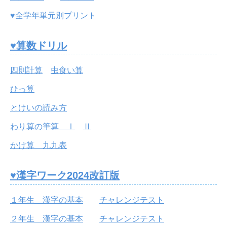
♥全学年単元別プリント
♥算数ドリル
四則計算
虫食い算
ひっ算
とけいの読み方
わり算の筆算 Ⅰ
Ⅱ
かけ算 九九表
♥漢字ワーク2024改訂版
１年生 漢字の基本
チャレンジテスト
２年生 漢字の基本
チャレンジテスト