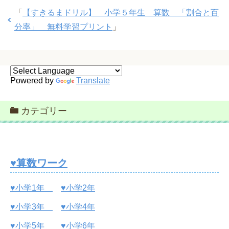
「
【すきるまドリル】 小学５年生 算数 「割合と百
分率」 無料学習プリント
」
Powered by
Translate
カテゴリー
♥算数ワーク
♥小学1年
♥小学2年
♥小学3年
♥小学4年
♥小学5年
♥小学6年