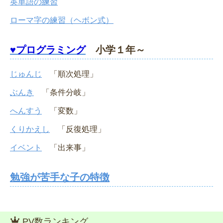
英単語の練習
ローマ字の練習（ヘボン式）
♥プログラミング
小学１年～
じゅんじ
「順次処理」
ぶんき
「条件分岐」
へんすう
「変数」
くりかえし
「反復処理」
イベント
「出来事」
勉強が苦手な子の特徴
PV数ランキング