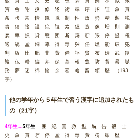
酸 賛 士 支 史 志 枝 師 資 飼 示 似 識
質 舎 謝 授 修 述 術 準 序 招 証 象 賞
条 状 常 情 織 職 制 性 政 勢 精 製 税
責 績 接 設 絶 祖 素 総 造 像 増 則 測
属 率 損 貸 態 団 断 築 貯 張 停 提 程
適 統 堂 銅 導 得 毒 独 任 燃 能 破 犯
判 版 比 肥 非 費 備 評 貧 布 婦 武 復
複 仏 粉 編 弁 保 墓 報 豊 防 貿 暴 脈
務 夢 迷 綿 輸 余 容 略 留 領 歴 （193
字）
他の学年から５年生で習う漢字に追加されたも
の（21字）
4年生→
5年生
囲 紀 喜 救 型 航 告 殺 士
史 象 賞 貯 停 堂 得 毒 費 粉 脈 歴