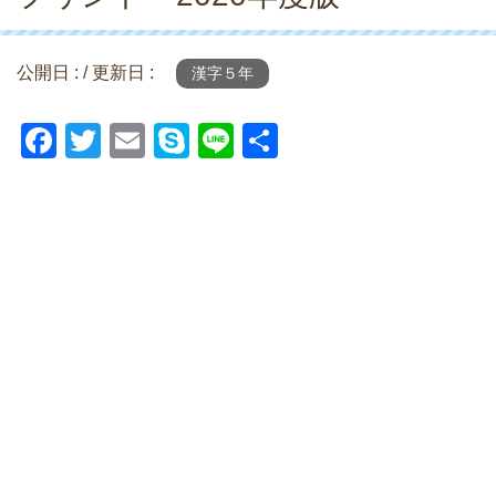
公開日 :
/ 更新日 :
漢字５年
F
T
E
S
Li
共
a
wi
m
ky
n
有
c
tt
ail
p
e
e
er
e
b
o
o
k