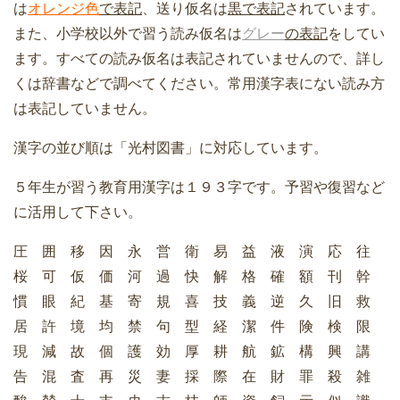
は
オレンジ色
で表記
、送り仮名は
黒で表記
されています。
また、小学校以外で習う読み仮名は
グレー
の表記
をしてい
ます。すべての読み仮名は表記されていませんので、詳し
くは辞書などで調べてください。常用漢字表にない読み方
は表記していません。
漢字の並び順は「光村図書」に対応しています。
５年生が習う教育用漢字は１９３字です。予習や復習など
に活用して下さい。
圧 囲 移 因 永 営 衛 易 益 液 演 応 往
桜 可 仮 価 河 過 快 解 格 確 額 刊 幹
慣 眼 紀 基 寄 規 喜 技 義 逆 久 旧 救
居 許 境 均 禁 句 型 経 潔 件 険 検 限
現 減 故 個 護 効 厚 耕 航 鉱 構 興 講
告 混 査 再 災 妻 採 際 在 財 罪 殺 雑