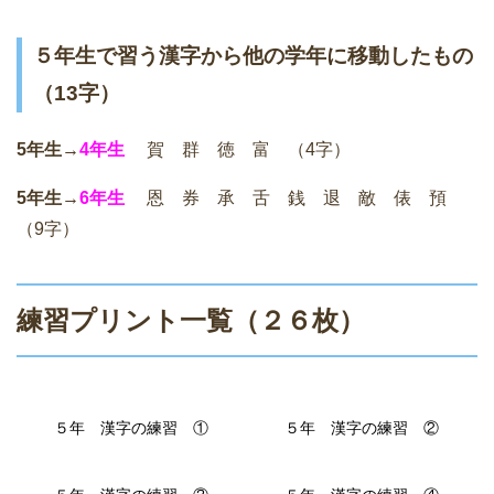
５年生で習う漢字から他の学年に移動したもの
（13字）
5年生→
4年生
賀 群 徳 富 （4字）
5年生→
6年生
恩 券 承 舌 銭 退 敵 俵 預
（9字）
練習プリント一覧（２６枚）
５年 漢字の練習 ①
５年 漢字の練習 ②