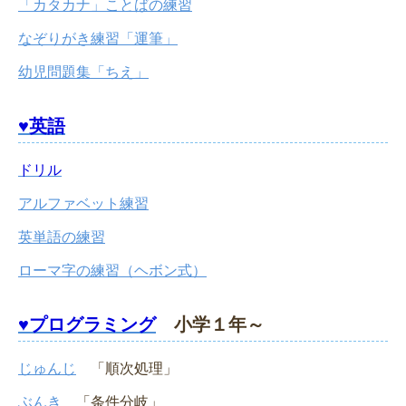
「カタカナ」ことばの練習
なぞりがき練習「運筆」
幼児問題集「ちえ」
♥英語
ドリル
アルファベット練習
英単語の練習
ローマ字の練習（ヘボン式）
♥プログラミング
小学１年～
じゅんじ
「順次処理」
ぶんき
「条件分岐」