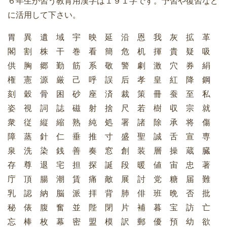
６年生が習う教育用漢字は１９１字です。予習や復習など
に活用して下さい。
胃 異 遺 域 宇 映 延 沿 恩 我 灰 拡 革
閣 割 株 干 巻 看 簡 危 机 揮 貴 疑 吸
供 胸 郷 勤 筋 系 敬 警 劇 激 穴 券 絹
権 憲 源 厳 己 呼 誤 后 孝 皇 紅 降 鋼
刻 穀 骨 困 砂 座 済 裁 策 冊 蚕 至 私
姿 視 詞 誌 磁 射 捨 尺 若 樹 収 宗 就
衆 従 縦 縮 熟 純 処 署 諸 除 承 将 傷
障 蒸 針 仁 垂 推 寸 盛 聖 誠 舌 宣 専
泉 洗 染 銭 善 奏 窓 創 装 層 操 蔵 臓
存 尊 退 宅 担 探 誕 段 暖 値 宙 忠 著
庁 頂 腸 潮 賃 痛 敵 展 討 党 糖 届 難
乳 認 納 脳 派 拝 背 肺 俳 班 晩 否 批
秘 俵 腹 奮 並 陛 閉 片 補 暮 宝 訪 亡
忘 棒 枚 幕 密 盟 模 訳 郵 優 預 幼 欲