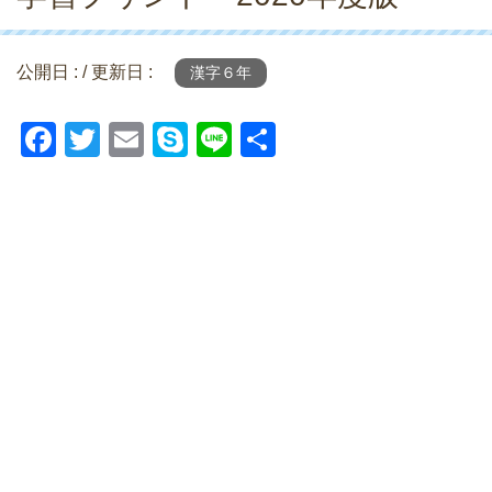
公開日 :
/ 更新日 :
漢字６年
F
T
E
S
Li
共
a
wi
m
ky
n
有
c
tt
ail
p
e
e
er
e
b
o
o
k