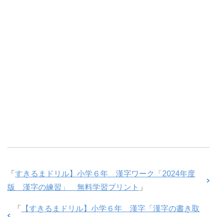
「
すきるまドリル】小学６年 漢字ワーク「2024年度
版 漢字の練習」 無料学習プリント
」
「
【すきるまドリル】小学６年 漢字「漢字の書き取