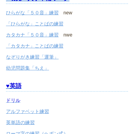
ひらがな「５０音」練習
new
「ひらがな」ことばの練習
カタカナ「５０音」練習
nwe
「カタカナ」ことばの練習
なぞりがき練習「運筆」
幼児問題集「ちえ」
♥英語
ドリル
アルファベット練習
英単語の練習
ローマ字の練習（ヘボン式）