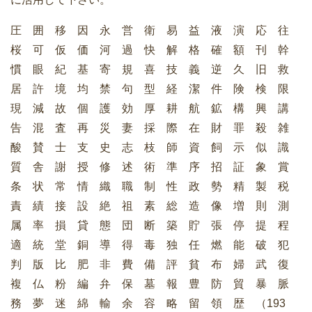
圧 囲 移 因 永 営 衛 易 益 液 演 応 往
桜 可 仮 価 河 過 快 解 格 確 額 刊 幹
慣 眼 紀 基 寄 規 喜 技 義 逆 久 旧 救
居 許 境 均 禁 句 型 経 潔 件 険 検 限
現 減 故 個 護 効 厚 耕 航 鉱 構 興 講
告 混 査 再 災 妻 採 際 在 財 罪 殺 雑
酸 賛 士 支 史 志 枝 師 資 飼 示 似 識
質 舎 謝 授 修 述 術 準 序 招 証 象 賞
条 状 常 情 織 職 制 性 政 勢 精 製 税
責 績 接 設 絶 祖 素 総 造 像 増 則 測
属 率 損 貸 態 団 断 築 貯 張 停 提 程
適 統 堂 銅 導 得 毒 独 任 燃 能 破 犯
判 版 比 肥 非 費 備 評 貧 布 婦 武 復
複 仏 粉 編 弁 保 墓 報 豊 防 貿 暴 脈
務 夢 迷 綿 輸 余 容 略 留 領 歴 （193