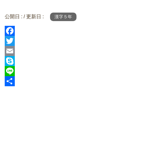
公開日 :
/ 更新日 :
漢字５年
F
a
T
c
w
E
e
i
m
S
b
t
a
k
L
o
t
i
y
i
共
o
e
l
p
n
有
k
r
e
e