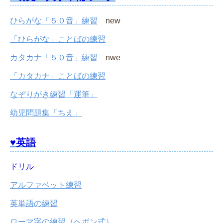
ひらがな「５０音」練習
new
「ひらがな」ことばの練習
カタカナ「５０音」練習
nwe
「カタカナ」ことばの練習
なぞりがき練習「運筆」
幼児問題集「ちえ」
♥英語
ドリル
アルファベット練習
英単語の練習
ローマ字の練習（ヘボン式）