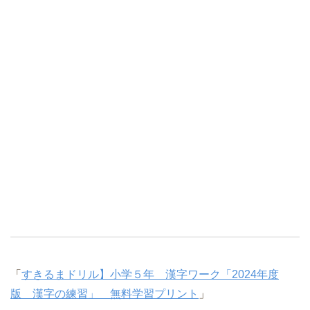
「
すきるまドリル】小学５年 漢字ワーク「2024年度
版 漢字の練習」 無料学習プリント
」