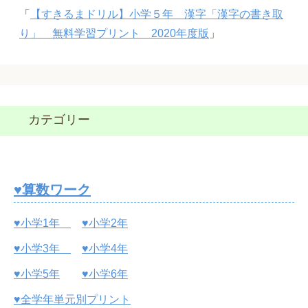
「
【すきるまドリル】小学５年 漢字「漢字の書き取
り」 無料学習プリント 2020年度版
」
カテゴリー
♥算数ワーク
♥小学1年
♥小学2年
♥小学3年
♥小学4年
♥小学5年
♥小学6年
♥全学年単元別プリント