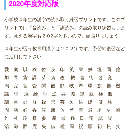
2020年度対応版
小学校４年生の漢字の読み取り練習プリントです。このプ
リントでは「音読み」と「訓読み」の読み取り練習もしま
す。覚える漢字も２０2字と多いので、頑張りましょう。
４年生が習う教育用漢字は２０２字です。予習や復習など
に活用して下さい。
愛 案 以 衣 位 茨 印 英 栄 媛 塩 岡 億
加 果 貨 課 芽 賀 改 械 害 街 各 覚
潟 完 官 管 関 観 願 岐 希 季 旗 器 機
議 求 泣 給 挙 漁 共 協 鏡 競 極 熊
訓 軍 郡 群 径 景 芸 欠 結 建 健 験
固 功 好 香 候 康 佐 差 菜 最 埼 材 崎
昨 札 刷 察 参 産 散 残 氏 司 試 児
治 滋 辞 鹿 失 借 種 周 祝 順 初 松 笑