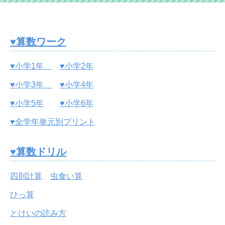
♥算数ワーク
♥小学1年
♥小学2年
♥小学3年
♥小学4年
♥小学5年
♥小学6年
♥全学年単元別プリント
♥算数ドリル
四則計算
虫食い算
ひっ算
とけいの読み方