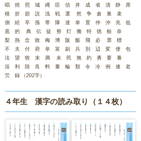
唱 焼 照 城 縄 臣 信 井 成 省 清 静 席
積 折 節 説 浅 戦 選 然 争 倉 巣 束
側 続 卒 孫 帯 隊 達 単 置 仲 沖 兆 低
底 的 典 伝 徒 努 灯 働 特 徳 栃 奈
梨 熱 念 敗 梅 博 阪 飯 飛 必 票 標
不 夫 付 府 阜 富 副 兵 別 辺 変 便 包
法 望 牧 末 満 未 民 無 約 勇 要 養
浴 利 陸 良 料 量 輪 類 令 冷 例 連 老
労 録 （202字）
４年生 漢字の読み取り（１４枚）