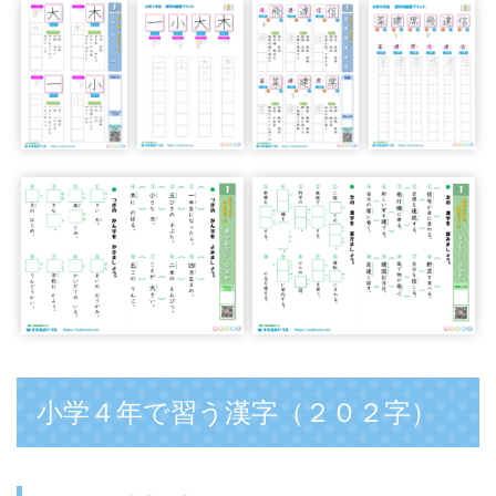
小学４年で習う漢字（２０２字）