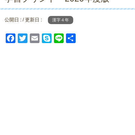
公開日 :
/ 更新日 :
漢字４年
F
T
E
S
Li
共
a
wi
m
ky
n
有
c
tt
ail
p
e
e
er
e
b
o
o
k