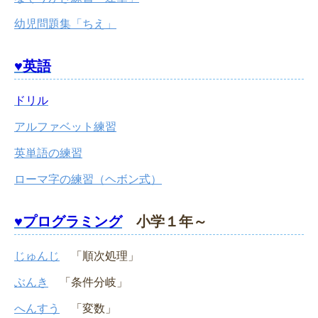
幼児問題集「ちえ」
♥英語
ドリル
アルファベット練習
英単語の練習
ローマ字の練習（ヘボン式）
♥プログラミング
小学１年～
じゅんじ
「順次処理」
ぶんき
「条件分岐」
へんすう
「変数」