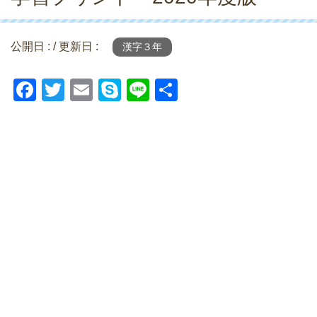
公開日 :
/ 更新日 :
漢字３年
F
T
E
S
Li
共
a
wi
m
ky
n
有
c
tt
ail
p
e
e
er
e
b
o
o
k