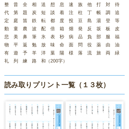
整 昔 全 相 送 想 息 速 族 他 打 対 待
代 第 題 炭 短 談 着 注 柱 丁 帳 調 追
定 庭 笛 鉄 転 都 度 投 豆 島 湯 登 等
動 童 農 波 配 倍 箱 畑 発 反 坂 板 皮
悲 美 鼻 筆 氷 表 秒 病 品 負 部 服 福
物 平 返 勉 放 味 命 面 問 役 薬 由 油
有 遊 予 羊 洋 葉 陽 様 落 流 旅 両 緑
礼 列 練 路 和（200字）
読み取りプリント一覧（１３枚）