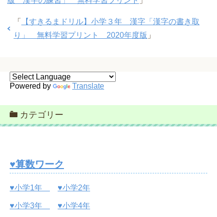
版 漢字の練習」 無料学習プリント
」
「
【すきるまドリル】小学３年 漢字「漢字の書き取
り」 無料学習プリント 2020年度版
」
Powered by
Translate
カテゴリー
♥算数ワーク
♥小学1年
♥小学2年
♥小学3年
♥小学4年