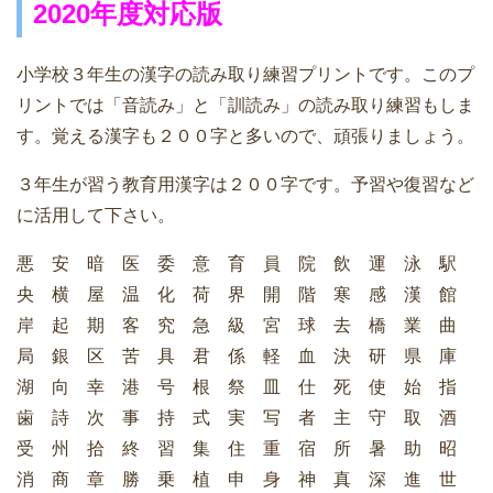
2020年度対応版
小学校３年生の漢字の読み取り練習プリントです。このプ
リントでは「音読み」と「訓読み」の読み取り練習もしま
す。覚える漢字も２００字と多いので、頑張りましょう。
３年生が習う教育用漢字は２００字です。予習や復習など
に活用して下さい。
悪 安 暗 医 委 意 育 員 院 飲 運 泳 駅
央 横 屋 温 化 荷 界 開 階 寒 感 漢 館
岸 起 期 客 究 急 級 宮 球 去 橋 業 曲
局 銀 区 苦 具 君 係 軽 血 決 研 県 庫
湖 向 幸 港 号 根 祭 皿 仕 死 使 始 指
歯 詩 次 事 持 式 実 写 者 主 守 取 酒
受 州 拾 終 習 集 住 重 宿 所 暑 助 昭
消 商 章 勝 乗 植 申 身 神 真 深 進 世