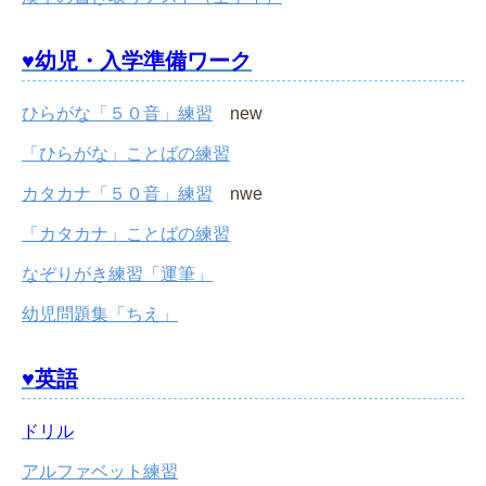
♥幼児・入学準備ワーク
ひらがな「５０音」練習
new
「ひらがな」ことばの練習
カタカナ「５０音」練習
nwe
「カタカナ」ことばの練習
なぞりがき練習「運筆」
幼児問題集「ちえ」
♥英語
ドリル
アルファベット練習