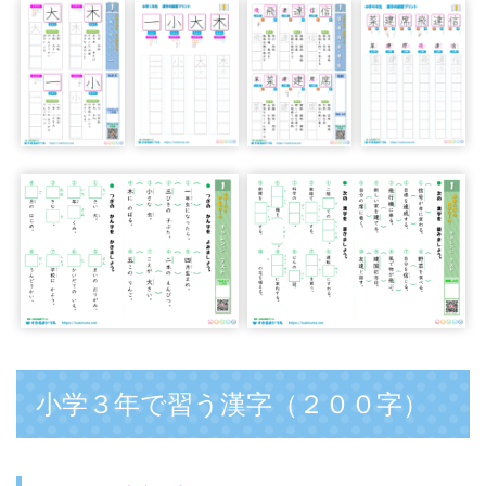
小学３年で習う漢字（２００字）