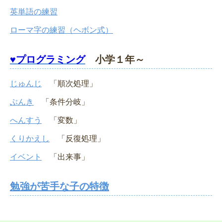
英単語の練習
ローマ字の練習（ヘボン式）
♥プログラミング
小学１年～
じゅんじ
「順次処理」
ぶんき
「条件分岐」
へんすう
「変数」
くりかえし
「反復処理」
イベント
「出来事」
勉強が苦手な子の特徴