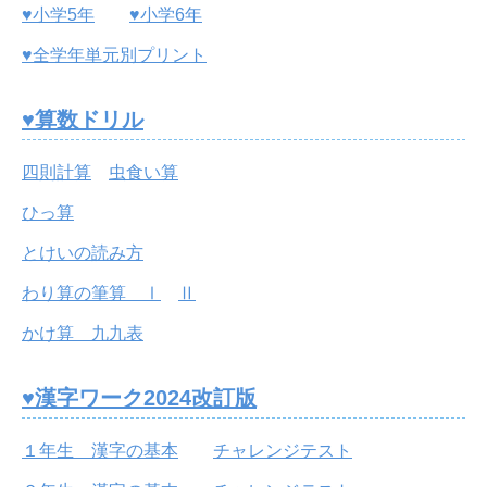
♥小学5年
♥小学6年
♥全学年単元別プリント
♥算数ドリル
四則計算
虫食い算
ひっ算
とけいの読み方
わり算の筆算 Ⅰ
Ⅱ
かけ算 九九表
♥漢字ワーク2024改訂版
１年生 漢字の基本
チャレンジテスト