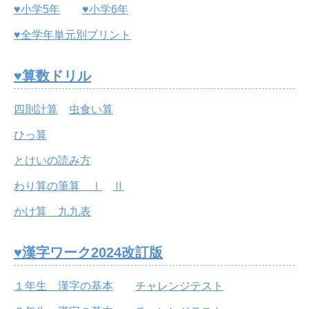
♥小学5年
♥小学6年
♥全学年単元別プリント
♥算数ドリル
四則計算
虫食い算
ひっ算
とけいの読み方
わり算の筆算 Ⅰ
Ⅱ
かけ算 九九表
♥漢字ワーク2024改訂版
１年生 漢字の基本
チャレンジテスト