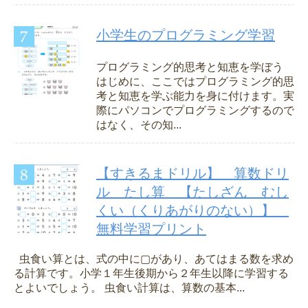
小学生のプログラミング学習
プログラミング的思考と知恵を学ぼう
はじめに、ここではプログラミング的思
考と知恵を学ぶ能力を身に付けます。実
際にパソコンでプログラミングするので
はなく、その知...
【すきるまドリル】 算数ドリ
ル たし算 【たしざん むし
くい（くりあがりのない）】
無料学習プリント
虫食い算とは、式の中に▢があり、あてはまる数を求め
る計算です。小学１年生後期から２年生以降に学習する
とよいでしょう。 虫食い計算は、算数の基本...