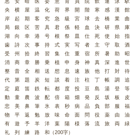
悪 安 暗 医 委 意 育 員 院 飲 運 泳 駅
央 横 屋 温 化 荷 界 開 階 寒 感 漢 館
岸 起 期 客 究 急 級 宮 球 去 橋 業 曲
局 銀 区 苦 具 君 係 軽 血 決 研 県 庫
湖 向 幸 港 号 根 祭 皿 仕 死 使 始 指
歯 詩 次 事 持 式 実 写 者 主 守 取 酒
受 州 拾 終 習 集 住 重 宿 所 暑 助 昭
消 商 章 勝 乗 植 申 身 神 真 深 進 世
整 昔 全 相 送 想 息 速 族 他 打 対 待
代 第 題 炭 短 談 着 注 柱 丁 帳 調 追
定 庭 笛 鉄 転 都 度 投 豆 島 湯 登 等
動 童 農 波 配 倍 箱 畑 発 反 坂 板 皮
悲 美 鼻 筆 氷 表 秒 病 品 負 部 服 福
物 平 返 勉 放 味 命 面 問 役 薬 由 油
有 遊 予 羊 洋 葉 陽 様 落 流 旅 両 緑
礼 列 練 路 和（200字）