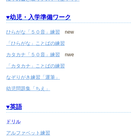
♥幼児・入学準備ワーク
ひらがな「５０音」練習
new
「ひらがな」ことばの練習
カタカナ「５０音」練習
nwe
「カタカナ」ことばの練習
なぞりがき練習「運筆」
幼児問題集「ちえ」
♥英語
ドリル
アルファベット練習