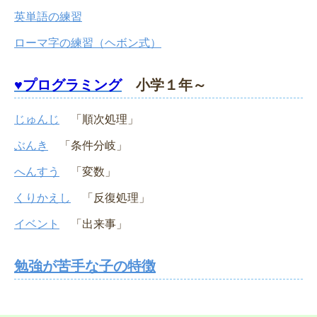
英単語の練習
ローマ字の練習（ヘボン式）
♥プログラミング
小学１年～
じゅんじ
「順次処理」
ぶんき
「条件分岐」
へんすう
「変数」
くりかえし
「反復処理」
イベント
「出来事」
勉強が苦手な子の特徴