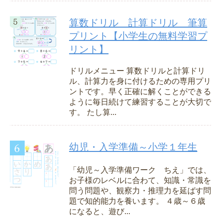
算数ドリル 計算ドリル 筆算
プリント【小学生の無料学習プ
リント】
ドリルメニュー 算数ドリルと計算ドリ
ル、計算力を身に付けるための専用プリ
ントです。早く正確に解くことができる
ように毎日続けて練習することが大切で
す。 たし算...
幼児・入学準備～小学１年生
「幼児～入学準備ワーク ちえ」では、
お子様のレベルに合わて、知識・常識を
問う問題や、観察力・推理力を延ばす問
題で知的能力を養います。 ４歳～６歳
になると、遊び...