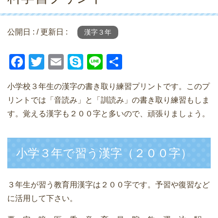
公開日 :
/ 更新日 :
漢字３年
F
T
E
S
Li
共
a
wi
m
ky
n
有
小学校３年生の漢字の書き取り練習プリントです。このプ
c
tt
ail
p
e
リントでは「音読み」と「訓読み」の書き取り練習もしま
e
er
e
す。覚える漢字も２００字と多いので、頑張りましょう。
b
o
小学３年で習う漢字（２００字）
o
k
３年生が習う教育用漢字は２００字です。予習や復習など
に活用して下さい。