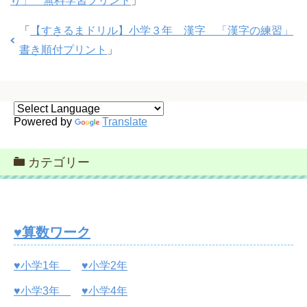
り」 無料学習プリント
」
「
【すきるまドリル】小学３年 漢字 「漢字の練習」
書き順付プリント
」
Powered by
Translate
カテゴリー
♥算数ワーク
♥小学1年
♥小学2年
♥小学3年
♥小学4年