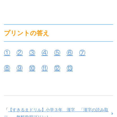
プリントの答え
①
②
③
④
⑤
⑥
⑦
⑧
⑨
⑩
⑪
⑫
⑬
「
【すきるまドリル】小学３年 漢字 「漢字の読み取