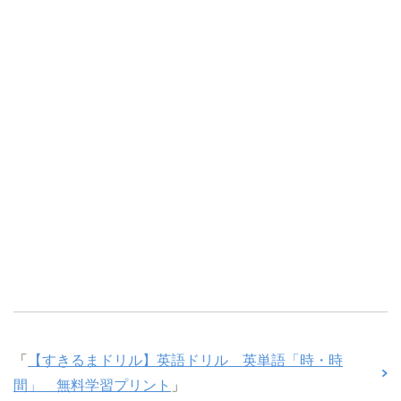
「
【すきるまドリル】英語ドリル 英単語「時・時
間」 無料学習プリント
」