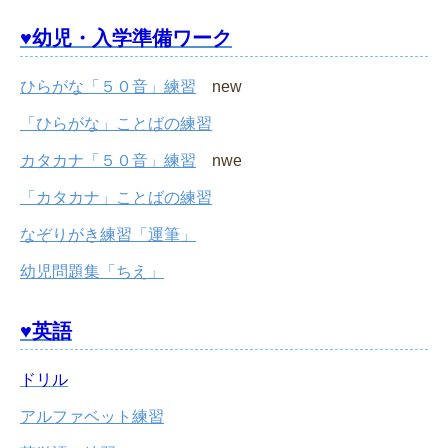
♥幼児・入学準備ワーク
ひらがな「５０音」練習
new
「ひらがな」ことばの練習
カタカナ「５０音」練習
nwe
「カタカナ」ことばの練習
なぞりがき練習「運筆」
幼児問題集「ちえ」
♥英語
ドリル
アルファベット練習