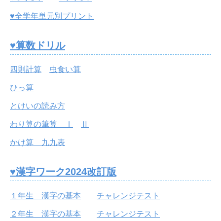
♥全学年単元別プリント
♥算数ドリル
四則計算
虫食い算
ひっ算
とけいの読み方
わり算の筆算 Ⅰ
Ⅱ
かけ算 九九表
♥漢字ワーク2024改訂版
１年生 漢字の基本
チャレンジテスト
２年生 漢字の基本
チャレンジテスト