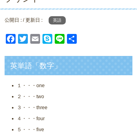
公開日 :
/ 更新日 :
英語
F
T
E
S
Li
共
a
wi
m
ky
n
有
c
tt
ail
p
e
英単語「数字」
e
er
e
b
o
１・・・one
o
２・・・two
k
３・・・three
４・・・four
５・・・five