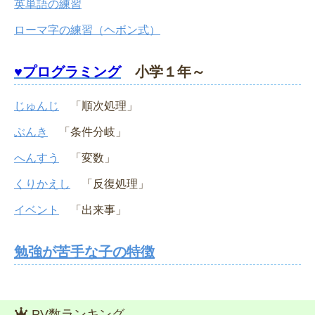
英単語の練習
ローマ字の練習（ヘボン式）
♥プログラミング
小学１年～
じゅんじ
「順次処理」
ぶんき
「条件分岐」
へんすう
「変数」
くりかえし
「反復処理」
イベント
「出来事」
勉強が苦手な子の特徴
PV数ランキング