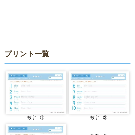
プリント一覧
数字 ①
数字 ②