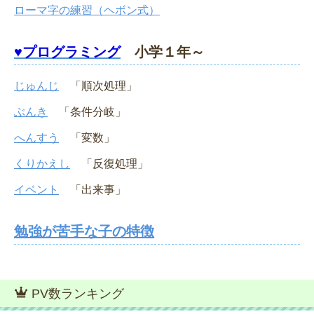
ローマ字の練習（ヘボン式）
♥プログラミング
小学１年～
じゅんじ
「順次処理」
ぶんき
「条件分岐」
へんすう
「変数」
くりかえし
「反復処理」
イベント
「出来事」
勉強が苦手な子の特徴
PV数ランキング