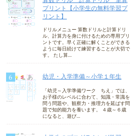
算数ドリル 計算ドリル 筆算
プリント【小学生の無料学習プ
リント】
ドリルメニュー 算数ドリルと計算ドリ
ル、計算力を身に付けるための専用プリ
ントです。早く正確に解くことができる
ように毎日続けて練習することが大切で
す。 たし算...
幼児・入学準備～小学１年生
「幼児～入学準備ワーク ちえ」では、
お子様のレベルに合わて、知識・常識を
問う問題や、観察力・推理力を延ばす問
題で知的能力を養います。 ４歳～６歳
になると、遊び...