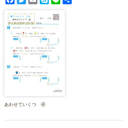
a
wi
m
ky
n
有
c
tt
ail
p
e
e
er
e
b
o
o
k
あわせていくつ ④