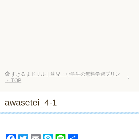
すきるまドリル｜幼児・小学生の無料学習プリン
ト
TOP
awasetei_4-1
F
T
E
S
Li
共