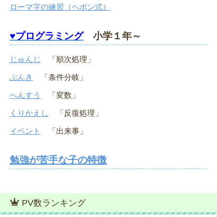
ローマ字の練習（ヘボン式）
♥プログラミング
小学１年～
じゅんじ
「順次処理」
ぶんき
「条件分岐」
へんすう
「変数」
くりかえし
「反復処理」
イベント
「出来事」
勉強が苦手な子の特徴
PV数ランキング