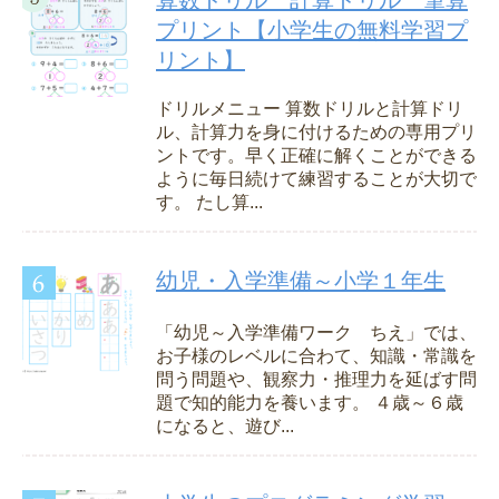
算数ドリル 計算ドリル 筆算
プリント【小学生の無料学習プ
リント】
ドリルメニュー 算数ドリルと計算ドリ
ル、計算力を身に付けるための専用プリ
ントです。早く正確に解くことができる
ように毎日続けて練習することが大切で
す。 たし算...
幼児・入学準備～小学１年生
「幼児～入学準備ワーク ちえ」では、
お子様のレベルに合わて、知識・常識を
問う問題や、観察力・推理力を延ばす問
題で知的能力を養います。 ４歳～６歳
になると、遊び...