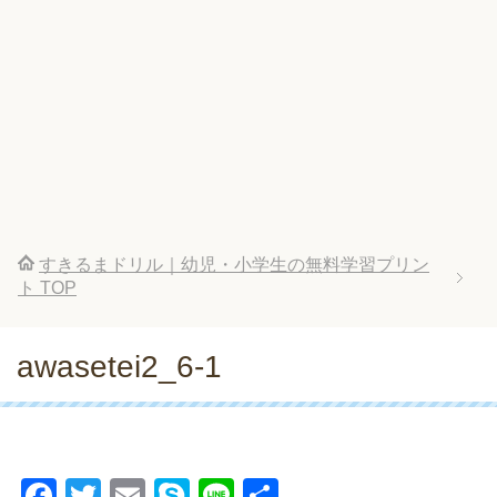
すきるまドリル｜幼児・小学生の無料学習プリン
ト
TOP
awasetei2_6-1
F
T
E
S
Li
共