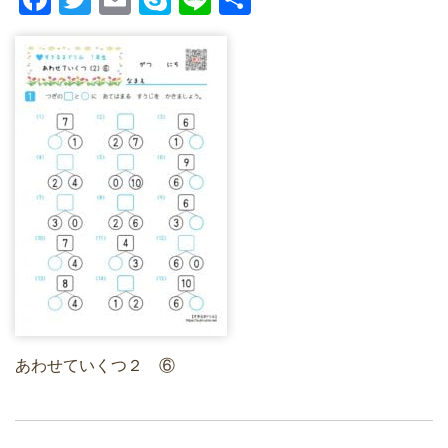
a
wi
m
ky
n
有
c
tt
ail
p
e
e
er
e
b
o
o
k
あわせていくつ２ ⑥