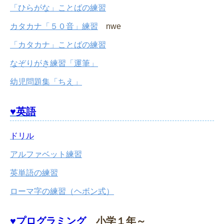
「ひらがな」ことばの練習
カタカナ「５０音」練習
nwe
「カタカナ」ことばの練習
なぞりがき練習「運筆」
幼児問題集「ちえ」
♥英語
ドリル
アルファベット練習
英単語の練習
ローマ字の練習（ヘボン式）
♥プログラミング
小学１年～