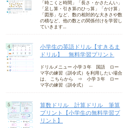
「時こくと時間」「長さ・かさたんい」
「足し算・引き算のひっ算」「かけ算」
「図形」など、数の相対的な大きさや数
の積など、他の数との関係付けを学習し
ていきます...
小学生の英語ドリル【すきるま
ドリル】 無料学習プリント
ドリルメニュー 小学３年 国語 ロー
マ字の練習（訓令式）を利用したい場合
は、 こちらから ⇒ 小学３年 ロー
マ字の練習（訓令式） ...
算数ドリル 計算ドリル 筆算
プリント【小学生の無料学習プ
リント】