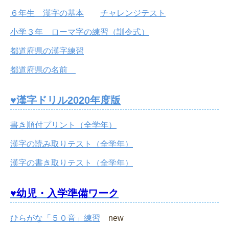
６年生 漢字の基本
チャレンジテスト
小学３年 ローマ字の練習（訓令式）
都道府県の漢字練習
都道府県の名前
♥漢字ドリル2020年度版
書き順付プリント（全学年）
漢字の読み取りテスト（全学年）
漢字の書き取りテスト（全学年）
♥幼児・入学準備ワーク
ひらがな「５０音」練習
new