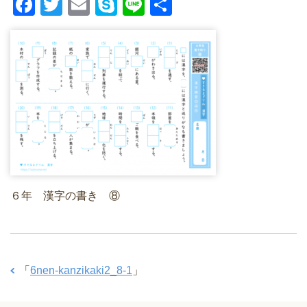
F
T
E
S
Li
共
a
wi
m
ky
n
有
c
tt
ail
p
e
e
er
e
b
o
o
k
６年 漢字の書き ⑧
「
6nen-kanzikaki2_8-1
」