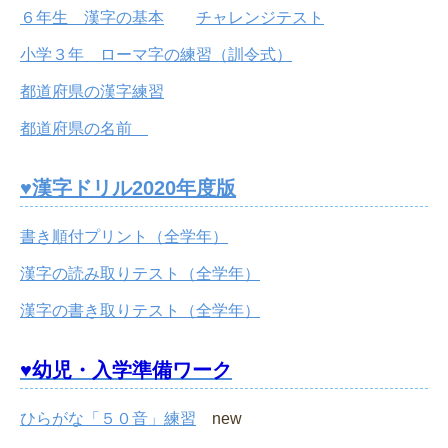
６年生 漢字の基本
チャレンジテスト
小学３年 ローマ字の練習（訓令式）
都道府県の漢字練習
都道府県の名前
♥漢字ドリル2020年度版
書き順付プリント（全学年）
漢字の読み取りテスト（全学年）
漢字の書き取りテスト（全学年）
♥幼児・入学準備ワーク
ひらがな「５０音」練習
new