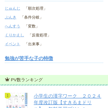
じゅんじ
「順次処理」
ぶんき
「条件分岐」
へんすう
「変数」
くりかえし
「反復処理」
イベント
「出来事」
勉強が苦手な子の特徴
PV数ランキング
小学生の漢字ワーク ２０２４
年度改訂版【すきるまドリ