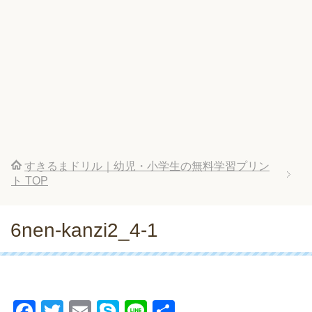
すきるまドリル｜幼児・小学生の無料学習プリン
ト
TOP
6nen-kanzi2_4-1
F
T
E
S
Li
共