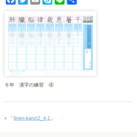
a
wi
m
ky
n
有
c
tt
ail
p
e
e
er
e
b
o
o
k
６年 漢字の練習 ④
「
6nen-kanzi2_4-1
」