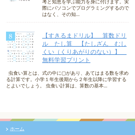
考と知恵を学ぶ能力を身に付けます。実
際にパソコンでプログラミングするので
はなく、その知...
【すきるまドリル】 算数ドリ
ル たし算 【たしざん むし
くい（くりあがりのない）】
無料学習プリント
虫食い算とは、式の中に▢があり、あてはまる数を求め
る計算です。小学１年生後期から２年生以降に学習する
とよいでしょう。 虫食い計算は、算数の基本...
ホーム