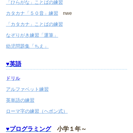
「ひらがな」ことばの練習
カタカナ「５０音」練習
nwe
「カタカナ」ことばの練習
なぞりがき練習「運筆」
幼児問題集「ちえ」
♥英語
ドリル
アルファベット練習
英単語の練習
ローマ字の練習（ヘボン式）
♥プログラミング
小学１年～