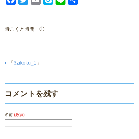
a
wi
m
ky
n
有
c
tt
ail
p
e
e
er
e
時こくと時間 ①
b
o
o
「
3zikoku_1
」
k
コメントを残す
名前
(必須)