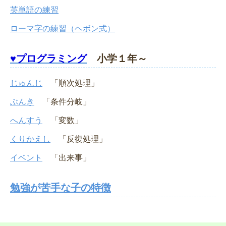
英単語の練習
ローマ字の練習（ヘボン式）
♥プログラミング
小学１年～
じゅんじ
「順次処理」
ぶんき
「条件分岐」
へんすう
「変数」
くりかえし
「反復処理」
イベント
「出来事」
勉強が苦手な子の特徴