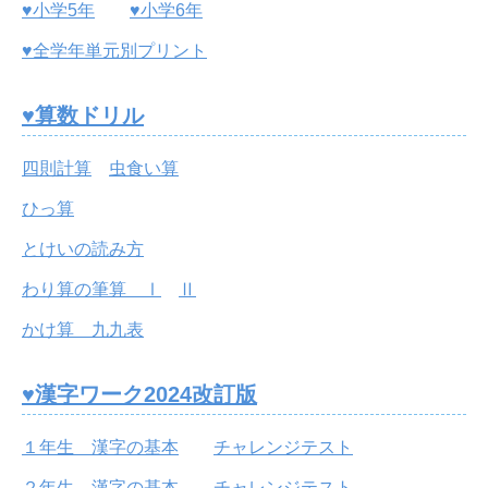
♥小学5年
♥小学6年
♥全学年単元別プリント
♥算数ドリル
四則計算
虫食い算
ひっ算
とけいの読み方
わり算の筆算 Ⅰ
Ⅱ
かけ算 九九表
♥漢字ワーク2024改訂版
１年生 漢字の基本
チャレンジテスト
２年生 漢字の基本
チャレンジテスト