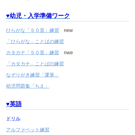
♥幼児・入学準備ワーク
ひらがな「５０音」練習
new
「ひらがな」ことばの練習
カタカナ「５０音」練習
nwe
「カタカナ」ことばの練習
なぞりがき練習「運筆」
幼児問題集「ちえ」
♥英語
ドリル
アルファベット練習