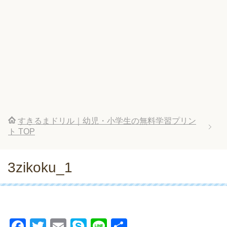
すきるまドリル｜幼児・小学生の無料学習プリン
ト
TOP
3zikoku_1
F
T
E
S
Li
共