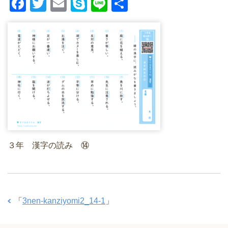
F
T
E
S
Li
共
a
wi
m
ky
n
有
c
tt
ail
p
e
e
er
e
b
o
o
k
３年 漢字の読み ⑭
「
3nen-kanziyomi2_14-1
」