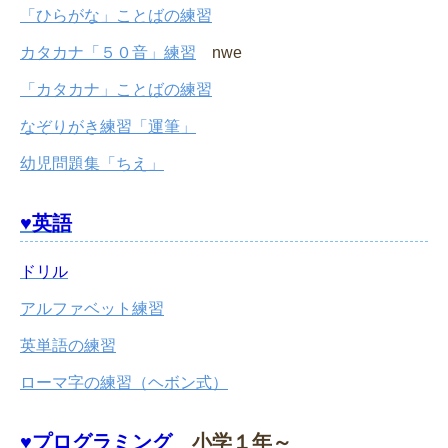
「ひらがな」ことばの練習
カタカナ「５０音」練習
nwe
「カタカナ」ことばの練習
なぞりがき練習「運筆」
幼児問題集「ちえ」
♥英語
ドリル
アルファベット練習
英単語の練習
ローマ字の練習（ヘボン式）
♥プログラミング
小学１年～