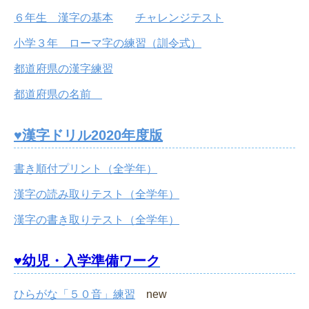
６年生 漢字の基本
チャレンジテスト
小学３年 ローマ字の練習（訓令式）
都道府県の漢字練習
都道府県の名前
♥漢字ドリル2020年度版
書き順付プリント（全学年）
漢字の読み取りテスト（全学年）
漢字の書き取りテスト（全学年）
♥幼児・入学準備ワーク
ひらがな「５０音」練習
new