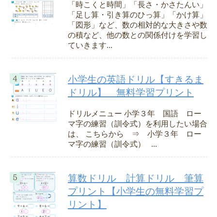
「時こくと時間」「長さ・かさたんい」
「足し算・引き算のひっ算」「かけ算」
「図形」など、数の相対的な大きさや数
の積など、他の数との関係付けを学習し
ていきます...
小学生の英語ドリル【すきるま
ドリル】 無料学習プリント
ドリルメニュー 小学３年 国語 ロー
マ字の練習（訓令式）を利用したい場合
は、 こちらから ⇒ 小学３年 ロー
マ字の練習（訓令式） ...
算数ドリル 計算ドリル 筆算
プリント【小学生の無料学習プ
リント】