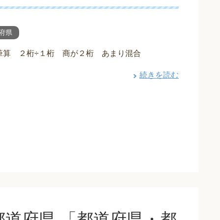
府県
筆算 ２桁÷１桁 商が２桁 あまり混合
続きを読む
道府県 「都道府県・都