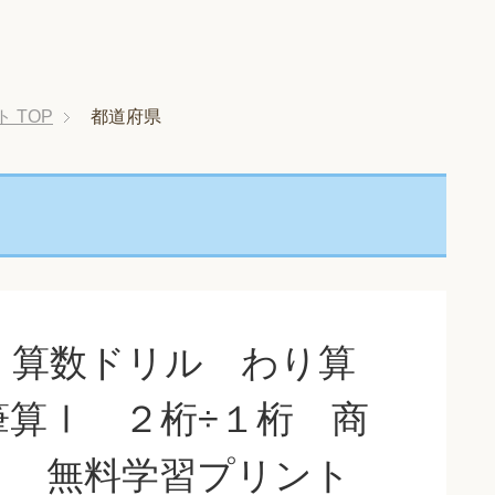
ト
TOP
都道府県
 算数ドリル わり算
算Ⅰ ２桁÷１桁 商
」 無料学習プリント