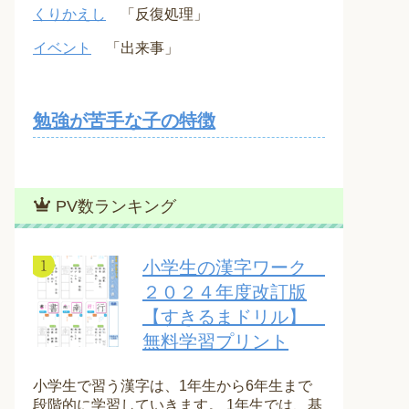
くりかえし
「反復処理」
イベント
「出来事」
勉強が苦手な子の特徴
PV数ランキング
小学生の漢字ワーク
２０２４年度改訂版
【すきるまドリル】
無料学習プリント
小学生で習う漢字は、1年生から6年生まで
段階的に学習していきます。 1年生では、基