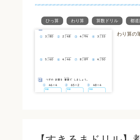
ひっ算
わり算
算数ドリル
都道
わり算の
【すきるまドリル】都