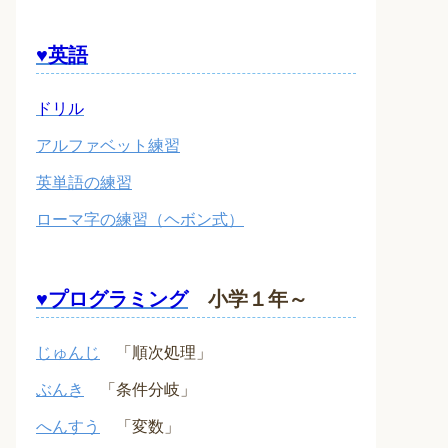
♥英語
ドリル
アルファベット練習
英単語の練習
ローマ字の練習（ヘボン式）
♥プログラミング
小学１年～
じゅんじ
「順次処理」
ぶんき
「条件分岐」
へんすう
「変数」