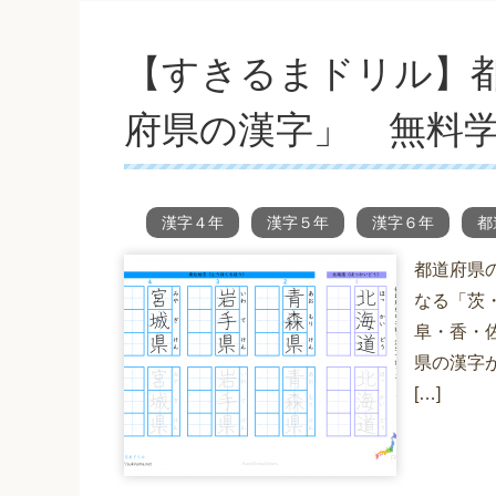
【すきるまドリル】
府県の漢字」 無料
漢字４年
漢字５年
漢字６年
都
都道府県の
なる「茨
阜・香・
県の漢字
[…]