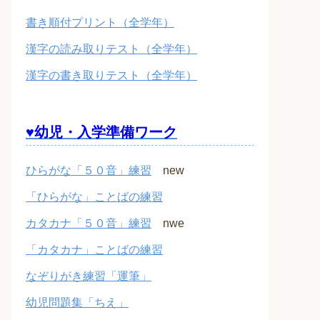
書き順付プリント（全学年）
漢字の読み取りテスト（全学年）
漢字の書き取りテスト（全学年）
♥幼児・入学準備ワーク
ひらがな「５０音」練習
new
「ひらがな」ことばの練習
カタカナ「５０音」練習
nwe
「カタカナ」ことばの練習
なぞりがき練習「運筆」
幼児問題集「ちえ」