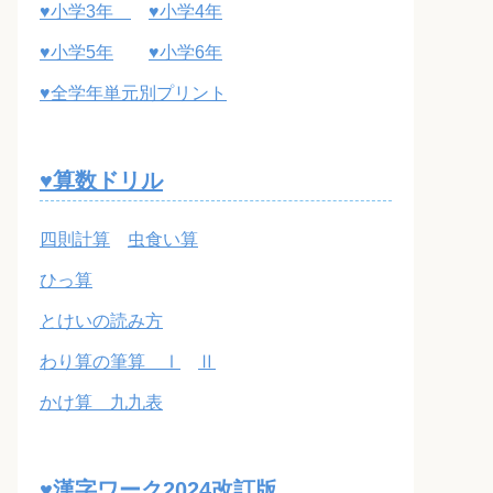
♥小学3年
♥小学4年
♥小学5年
♥小学6年
♥全学年単元別プリント
♥算数ドリル
四則計算
虫食い算
ひっ算
とけいの読み方
わり算の筆算 Ⅰ
Ⅱ
かけ算 九九表
♥漢字ワーク2024改訂版