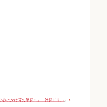
小数のかけ算の筆算２」 計算ドリル
」