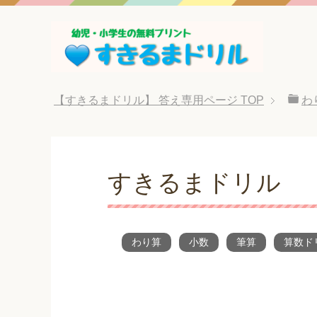
【すきるまドリル】 答え専用ページ
TOP
わ
すきるまドリル 
わり算
小数
筆算
算数ド