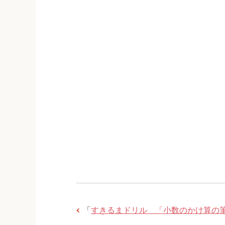
「
すきるまドリル 「小数のかけ算の