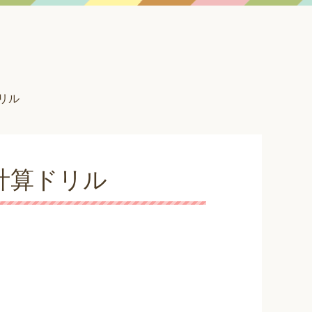
リル
計算ドリル