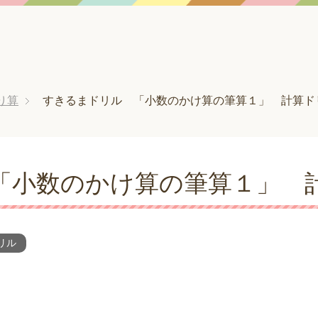
り算
すきるまドリル 「小数のかけ算の筆算１」 計算ド
「小数のかけ算の筆算１」 
リル